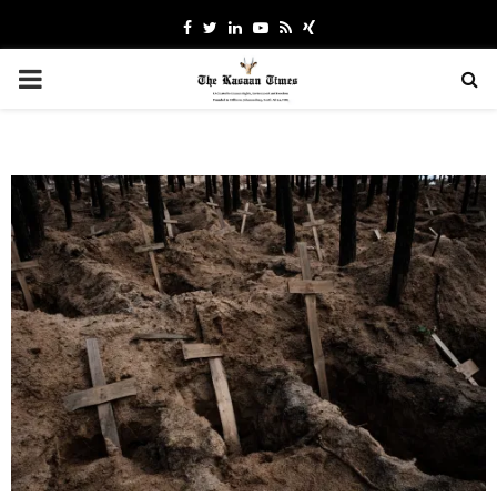
Facebook
Twitter
Linkedin
Youtube
Rss
Xing
PRIMARY
MENU