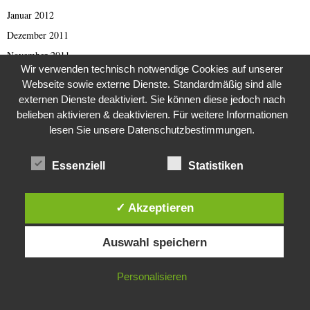
Januar 2012
Dezember 2011
November 2011
Wir verwenden technisch notwendige Cookies auf unserer
April 2011
Webseite sowie externe Dienste. Standardmäßig sind alle
März 2011
externen Dienste deaktiviert. Sie können diese jedoch nach
belieben aktivieren & deaktivieren. Für weitere Informationen
Februar 2011
lesen Sie unsere Datenschutzbestimmungen.
Januar 2011
Oktober 2010
Essenziell
Statistiken
August 2010
Juli 2010
✓ Akzeptieren
Dezember 2009
Diese Website verwendet Cookies. Durch die weitere Nutzung dieser
August 2009
Auswahl speichern
Website stimmst du der Verwendung von Cookies zu.
März 2009
IN ORDNUNG
September 2001
Personalisieren
Oktober 1998