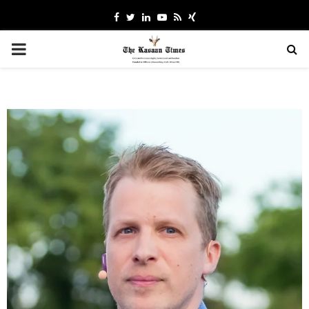
Facebook
Twitter
Linkedin
Youtube
Rss
Xing
PRIMARY
MENU