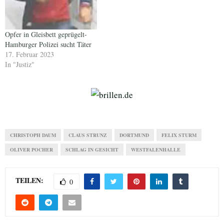
Opfer in Gleisbett geprügelt-
Hamburger Polizei sucht Täter
17. Februar 2023
In "Justiz"
CHRISTOPH DAUM
CLAUS STRUNZ
DORTMUND
FELIX STURM
OLIVER POCHER
SCHLAG IN GESICHT
WESTFALENHALLE
TEILEN:
0