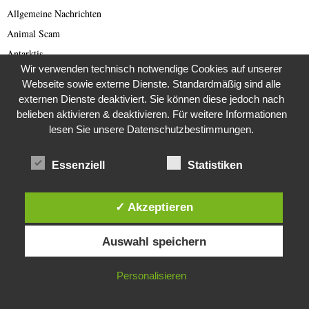
Allgemeine Nachrichten
Animal Scam
Antarktis
Wir verwenden technisch notwendige Cookies auf unserer
Arabischer Frühling
Webseite sowie externe Dienste. Standardmäßig sind alle
Archäologie
externen Dienste deaktiviert. Sie können diese jedoch nach
Architektur
belieben aktivieren & deaktivieren. Für weitere Informationen
lesen Sie unsere Datenschutzbestimmungen.
Archiv 1980 er
Archiv 1990 er
Essenziell
Statistiken
Artículo en lengua española
Asien
✓ Akzeptieren
Australien
Diese Website verwendet Cookies. Durch die weitere Nutzung dieser
Automobil
Auswahl speichern
Website stimmst du der Verwendung von Cookies zu.
Bild des Tages
Blogs
IN ORDNUNG
Personalisieren
Breaking News