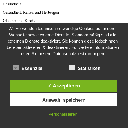
Gesundheit
Gesundheit, Reisen und Herbergen
Glauben und Kirche
Wir verwenden technisch notwendige Cookies auf unserer
Griechenland
Webseite sowie externe Dienste. Standardmäßig sind alle
Großbritannien
externen Dienste deaktiviert. Sie können diese jedoch nach
Hartz 4
belieben aktivieren & deaktivieren. Für weitere Informationen
Health & Fitness
lesen Sie unsere Datenschutzbestimmungen.
Heritage Scam
Essenziell
Statistiken
Horoskope
Hotels
✓ Akzeptieren
Humor
Diese Website verwendet Cookies. Durch die weitere Nutzung dieser
Identitätsdiebstahl
Auswahl speichern
Website stimmst du der Verwendung von Cookies zu.
Identity Theft
Impfung
IN ORDNUNG
Personalisieren
Internes