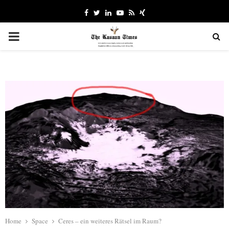
Facebook
Twitter
Linkedin
Youtube
Rss
Xing
PRIMARY
MENU
Home
Space
Ceres – ein weiteres Rätsel im Raum?