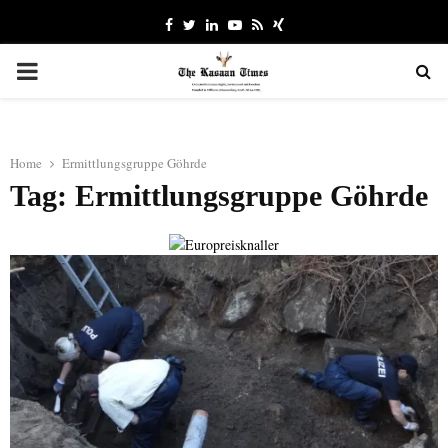
Facebook
Twitter
Linkedin
Youtube
Rss
Xing
PRIMARY
MENU
Home
Ermittlungsgruppe Göhrde
Tag: Ermittlungsgruppe Göhrde