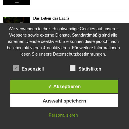
Das Leben des Lachs
12. Oktober 2020
Wir verwenden technisch notwendige Cookies auf unserer
Webseite sowie externe Dienste. Standardmäßig sind alle
externen Dienste deaktiviert. Sie können diese jedoch nach
belieben aktivieren & deaktivieren. Für weitere Informationen
Die Geschichte der Kubushäuser
lesen Sie unsere Datenschutzbestimmungen.
9. Juli 2018
Essenziell
Statistiken
Was ist denn das? -Mars „SOL 735“ Rover Curiosity
24. November 2015
✓ Akzeptieren
Diese Website verwendet Cookies. Durch die weitere Nutzung dieser
Auswahl speichern
Website stimmst du der Verwendung von Cookies zu.
Die Brexit-Lüge (1/8 Teil)
IN ORDNUNG
Personalisieren
3. November 2019