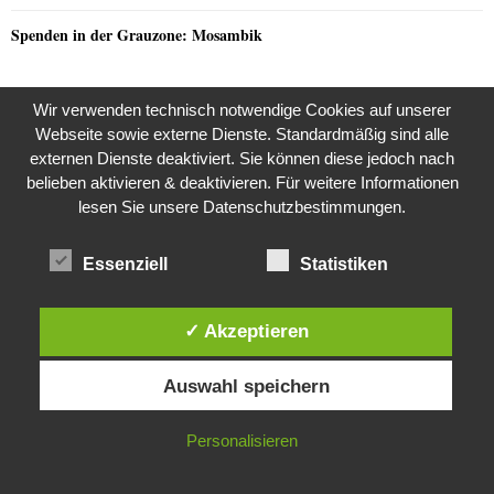
Spenden in der Grauzone: Mosambik
Wir verwenden technisch notwendige Cookies auf unserer
NEUSTE KOMMENTARE
Webseite sowie externe Dienste. Standardmäßig sind alle
externen Dienste deaktiviert. Sie können diese jedoch nach
Razzia in der JVA Rheinbach
Joy
zu
belieben aktivieren & deaktivieren. Für weitere Informationen
lesen Sie unsere Datenschutzbestimmungen.
the kasaan times
Riza Kosar’s zweifelhaftes Angebot…
zu
Essenziell
Statistiken
Riza Kosar’s zweifelhaftes Angebot…
EarnMoney
zu
the kasaan times
Razzia in der JVA Rheinbach
zu
✓ Akzeptieren
Diese Website verwendet Cookies. Durch die weitere Nutzung dieser
Razzia in der JVA Rheinbach
Claudia
zu
Auswahl speichern
Website stimmst du der Verwendung von Cookies zu.
Razzia in der JVA Rheinbach
Andrea
zu
IN ORDNUNG
Personalisieren
Razzia in der JVA Rheinbach
Jana S.
zu