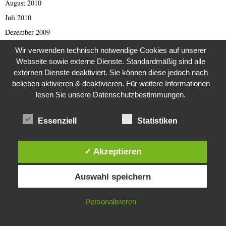
August 2010
Juli 2010
Dezember 2009
August 2009
Wir verwenden technisch notwendige Cookies auf unserer
März 2009
Webseite sowie externe Dienste. Standardmäßig sind alle
externen Dienste deaktiviert. Sie können diese jedoch nach
September 2001
belieben aktivieren & deaktivieren. Für weitere Informationen
Oktober 1998
lesen Sie unsere Datenschutzbestimmungen.
August 1997
April 1993
Essenziell
Statistiken
Februar 1993
September 1989
✓ Akzeptieren
Juli 1988
Diese Website verwendet Cookies. Durch die weitere Nutzung dieser
Auswahl speichern
Website stimmst du der Verwendung von Cookies zu.
August 1984
Februar 1982
IN ORDNUNG
Personalisieren
Dezember 1981
August 1980