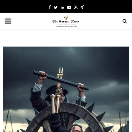
Facebook
Twitter
Linkedin
Youtube
Rss
Xing
PRIMARY
MENU