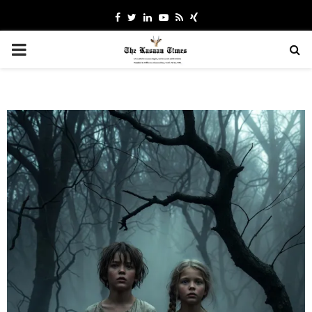
Facebook
Twitter
Linkedin
Youtube
Rss
Xing
PRIMARY
MENU