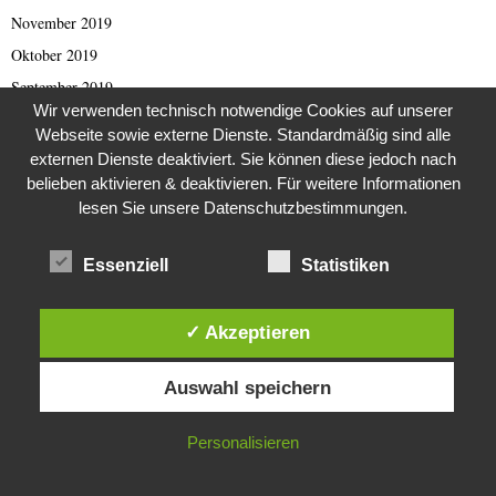
November 2019
Oktober 2019
September 2019
Wir verwenden technisch notwendige Cookies auf unserer
August 2019
Webseite sowie externe Dienste. Standardmäßig sind alle
Juli 2019
externen Dienste deaktiviert. Sie können diese jedoch nach
Juni 2019
belieben aktivieren & deaktivieren. Für weitere Informationen
lesen Sie unsere Datenschutzbestimmungen.
Mai 2019
April 2019
Essenziell
Statistiken
März 2019
Februar 2019
✓ Akzeptieren
Januar 2019
Diese Website verwendet Cookies. Durch die weitere Nutzung dieser
Dezember 2018
Auswahl speichern
Website stimmst du der Verwendung von Cookies zu.
November 2018
Oktober 2018
IN ORDNUNG
Personalisieren
September 2018