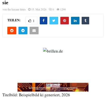
sie
von
the kasaan times
15. Mai 2026
0
1290
TEILEN:
1
Titelbild: Beispielbild ki generiert, 2026