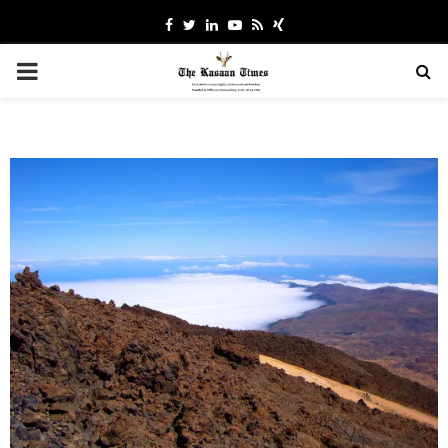
Facebook
Twitter
Linkedin
Youtube
Rss
Xing
PRIMARY
MENU