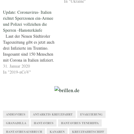
In "Ukraine"
Update: Coronavirus- Italien
richtet Sperrzonen ein-Armee
und Polizei vollziehen die
Sperren -Hamsterkäufe
Laut der Neuen Südtiroler
Tageszeitung gibt es jetzt auch
drei Infizierte im Trentino.
Insgesamt sind 150 Menschen
mit Corona in Italien infiziert.
Drei sind verstorben. Ganze
31. Januar 2020
Supermärkte in der Umgebung
In "2019-nCoV"
von Mailand sind leergeräumt.
Es finden scheinbar
Hamsterkäufe statt, die nunmehr
eingedämmt werden sollen.
Quelle: Corriere della sera…
ANDESVIRUS
ANTARKTIS KREUZFAHRT
EVAKUIERUNG
GRANADILLA
HANTAVIRUS
HANTAVIRUS TENERIFFA
HANTAVIRUSAUSBRUCH
KANAREN
KREUZFAHRTSCHIFF