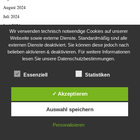
August 2024
Juli 2024
Juni 2024
Wir verwenden technisch notwendige Cookies auf unserer
Mai 2024
Webseite sowie externe Dienste. Standardmäßig sind alle
April 2024
externen Dienste deaktiviert. Sie können diese jedoch nach
belieben aktivieren & deaktivieren. Für weitere Informationen
März 2024
lesen Sie unsere Datenschutzbestimmungen.
Februar 2024
Januar 2024
Essenziell
Statistiken
Dezember 2023
November 2023
✓ Akzeptieren
Oktober 2023
Diese Website verwendet Cookies. Durch die weitere Nutzung dieser
September 2023
Auswahl speichern
Website stimmst du der Verwendung von Cookies zu.
August 2023
IN ORDNUNG
Juli 2023
Personalisieren
Juni 2023