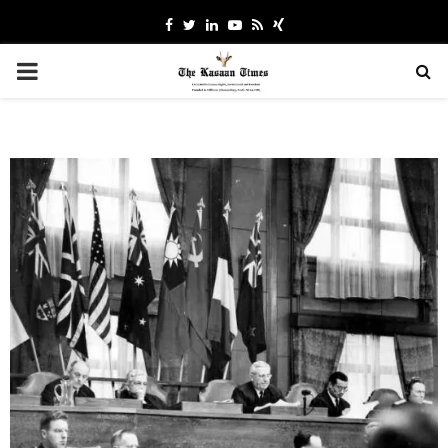
Facebook
Twitter
Linkedin
Youtube
Rss
Xing
PRIMARY
MENU