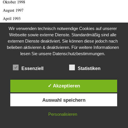
Oktober 1998
August 1997
April 1993
Februar 1993
Wir verwenden technisch notwendige Cookies auf unserer
Webseite sowie externe Dienste. Standardmäßig sind alle
September 1989
externen Dienste deaktiviert. Sie können diese jedoch nach
Juli 1988
belieben aktivieren & deaktivieren. Für weitere Informationen
August 1984
lesen Sie unsere Datenschutzbestimmungen.
Februar 1982
Dezember 1981
Essenziell
Statistiken
August 1980
✓ Akzeptieren
Diese Website verwendet Cookies. Durch die weitere Nutzung dieser
KATEGORIEN
Auswahl speichern
Website stimmst du der Verwendung von Cookies zu.
IN ORDNUNG
1970erJahre
Personalisieren
2000er Jahre