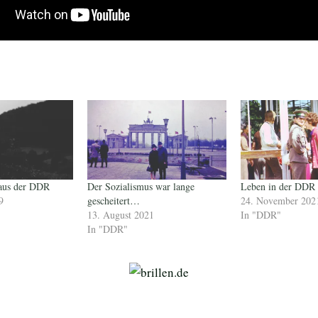
 aus der DDR
Der Sozialismus war lange
Leben in der DDR 
9
gescheitert…
24. November 202
13. August 2021
In "DDR"
In "DDR"