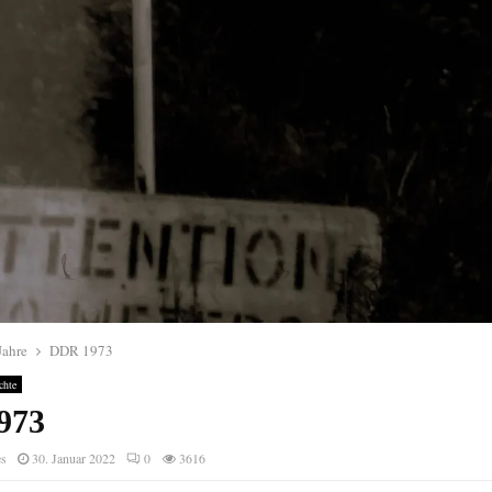
Jahre
DDR 1973
chte
973
es
30. Januar 2022
0
3616