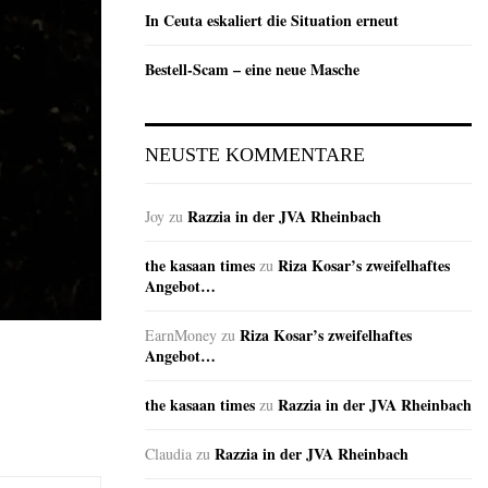
In Ceuta eskaliert die Situation erneut
Bestell-Scam – eine neue Masche
NEUSTE KOMMENTARE
Razzia in der JVA Rheinbach
Joy
zu
the kasaan times
Riza Kosar’s zweifelhaftes
zu
Angebot…
Riza Kosar’s zweifelhaftes
EarnMoney
zu
Angebot…
the kasaan times
Razzia in der JVA Rheinbach
zu
Razzia in der JVA Rheinbach
Claudia
zu