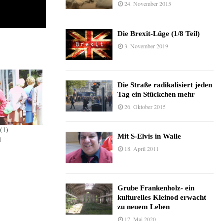
24. November 2015
Die Brexit-Lüge (1/8 Teil)
3. November 2019
Die Straße radikalisiert jeden
Tag ein Stückchen mehr
26. Oktober 2015
(1)
Mit S-Elvis in Walle
1
18. April 2011
Grube Frankenholz- ein
kulturelles Kleinod erwacht
zu neuem Leben
17. Mai 2020