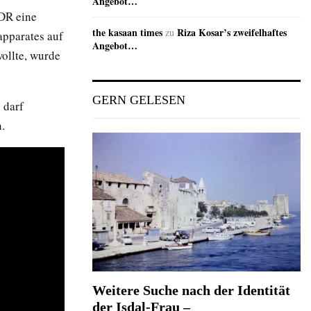
Angebot…
DDR eine
the kasaan times
Riza Kosar’s zweifelhaftes
zu
apparates auf
Angebot…
wollte, wurde
GERN GELESEN
 darf
.
Weitere Suche nach der Identität
der Isdal-Frau –