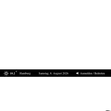
C
Hamburg
Samstag, 8. August 2026
Anmelden / Beitreten
10.2
Bestell-Scam – eine neue Masche