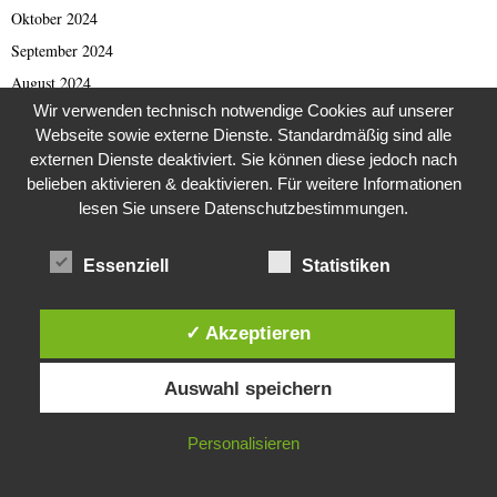
Oktober 2024
September 2024
August 2024
Wir verwenden technisch notwendige Cookies auf unserer
Juli 2024
Webseite sowie externe Dienste. Standardmäßig sind alle
Juni 2024
externen Dienste deaktiviert. Sie können diese jedoch nach
Mai 2024
belieben aktivieren & deaktivieren. Für weitere Informationen
lesen Sie unsere Datenschutzbestimmungen.
April 2024
März 2024
Essenziell
Statistiken
Februar 2024
Januar 2024
✓ Akzeptieren
Dezember 2023
Diese Website verwendet Cookies. Durch die weitere Nutzung dieser
November 2023
Auswahl speichern
Website stimmst du der Verwendung von Cookies zu.
Oktober 2023
September 2023
IN ORDNUNG
Personalisieren
August 2023