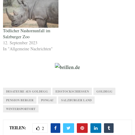
Tödlicher Nashornunfall im
Salzburger Zoo
12. September 2023
In "Allgemeine Nachrichten"
DESATEURE AUS GOLDEGG
EISSTOCKSCHIESSEN
GOLDEGG
PENSION BERGER
PONGAU
SALZBURGER LAND
WINTERSPORTORT
TEILEN:
2