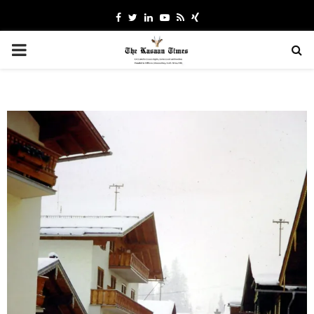
Facebook
Twitter
Linkedin
Youtube
Rss
Xing
PRIMARY
MENU