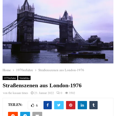
Home
1970erJahre
Straßenszenen aus London-1976
1970erJahre
Südafrika
Straßenszenen aus London-1976
von
the kasaan times
23. Januar 2022
0
3502
TEILEN:
6