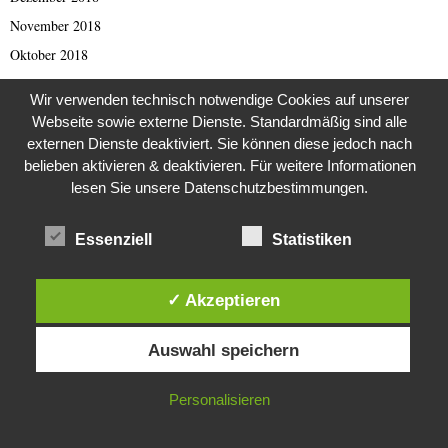
November 2018
Oktober 2018
September 2018
Wir verwenden technisch notwendige Cookies auf unserer
August 2018
Webseite sowie externe Dienste. Standardmäßig sind alle
Juli 2018
externen Dienste deaktiviert. Sie können diese jedoch nach
belieben aktivieren & deaktivieren. Für weitere Informationen
Juni 2018
lesen Sie unsere Datenschutzbestimmungen.
Mai 2018
April 2018
Essenziell
Statistiken
März 2018
Februar 2018
✓ Akzeptieren
Januar 2018
Diese Website verwendet Cookies. Durch die weitere Nutzung dieser
Dezember 2017
Auswahl speichern
Website stimmst du der Verwendung von Cookies zu.
November 2017
IN ORDNUNG
Personalisieren
Oktober 2017
September 2017