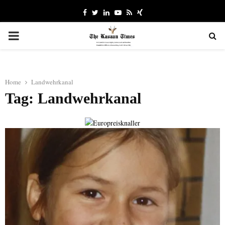
Facebook
Twitter
Linkedin
Youtube
Rss
Xing
PRIMARY
MENU
Home
Landwehrkanal
Tag: Landwehrkanal