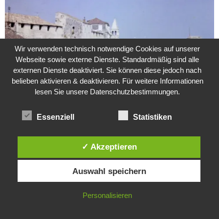
Wir verwenden technisch notwendige Cookies auf unserer
Webseite sowie externe Dienste. Standardmäßig sind alle
externen Dienste deaktiviert. Sie können diese jedoch nach
belieben aktivieren & deaktivieren. Für weitere Informationen
lesen Sie unsere Datenschutzbestimmungen.
Weitere Suche nach der Identität der Isdal-Frau –
Essenziell
Statistiken
Jugoslavijo, dobar dan
24. Juli 2020
0
✓ Akzeptieren
Hartz 4 – Der Staat im Staat
Diese Website verwendet Cookies. Durch die weitere Nutzung dieser
Auswahl speichern
20. Juni 2017
Website stimmst du der Verwendung von Cookies zu.
IN ORDNUNG
Personalisieren
Das Leben des Lachs