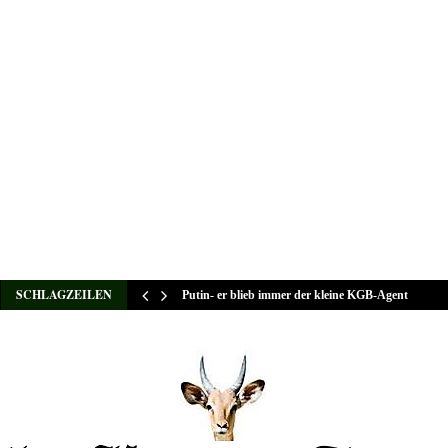
SCHLAGZEILEN
Putin- er blieb immer der kleine KGB-Agent