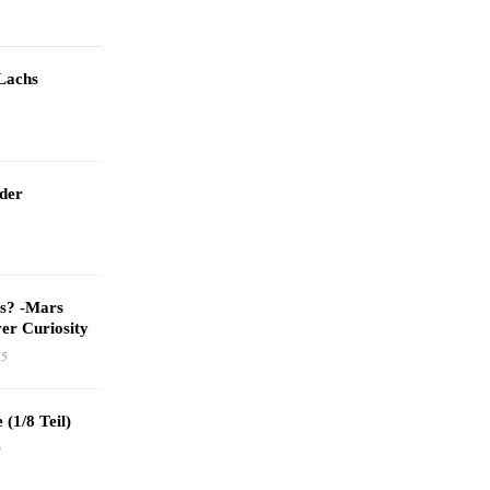
Lachs
 der
as? -Mars
er Curiosity
15
 (1/8 Teil)
9