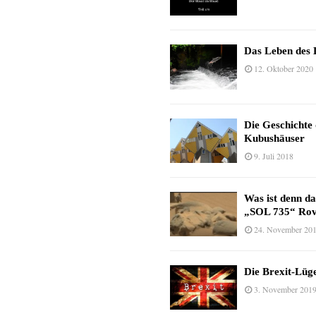
Das Leben des 
12. Oktober 2020
Die Geschichte
Kubushäuser
9. Juli 2018
Was ist denn d
„SOL 735“ Rov
24. November 20
Die Brexit-Lüge
3. November 201