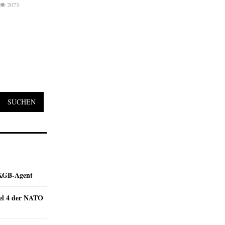
2073
SUCHEN
e KGB-Agent
kel 4 der NATO