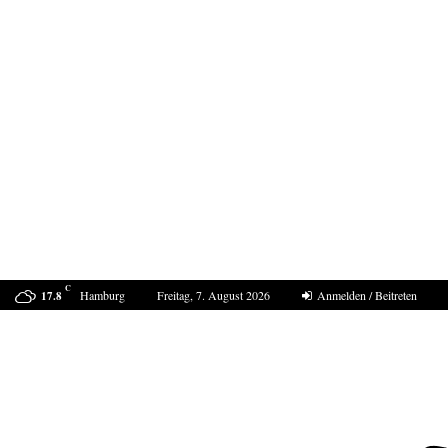
C
Hamburg
Freitag, 7. August 2026
Anmelden / Beitreten
17.8
ProDogRomania e.V. weist die moralische Schuld dem…