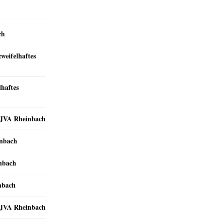
ch
zweifelhaftes
lhaftes
r JVA Rheinbach
inbach
inbach
nbach
r JVA Rheinbach