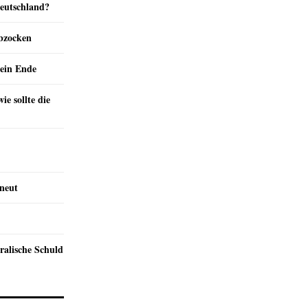
Deutschland?
abzocken
ein Ende
e sollte die
rneut
ralische Schuld