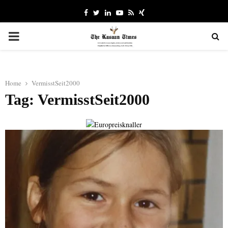
Facebook
Twitter
Linkedin
Youtube
Rss
Xing
PRIMARY
MENU
Home
VermisstSeit2000
Tag: VermisstSeit2000