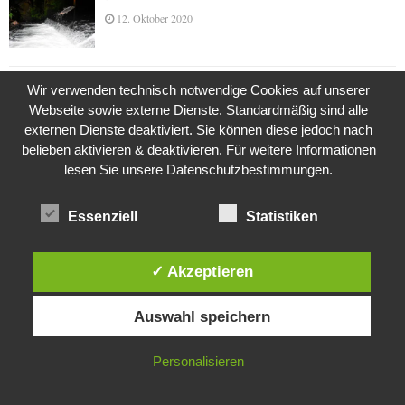
12. Oktober 2020
Wir verwenden technisch notwendige Cookies auf unserer
Die Geschichte der Kubushäuser
Webseite sowie externe Dienste. Standardmäßig sind alle
9. Juli 2018
externen Dienste deaktiviert. Sie können diese jedoch nach
belieben aktivieren & deaktivieren. Für weitere Informationen
lesen Sie unsere Datenschutzbestimmungen.
Was ist denn das? -Mars „SOL 735“ Rover Curiosity
24. November 2015
Essenziell
Statistiken
✓ Akzeptieren
Die Brexit-Lüge (1/8 Teil)
Diese Website verwendet Cookies. Durch die weitere Nutzung dieser
3. November 2019
Auswahl speichern
Website stimmst du der Verwendung von Cookies zu.
IN ORDNUNG
Personalisieren
Die Straße radikalisiert jeden Tag ein Stückchen
mehr