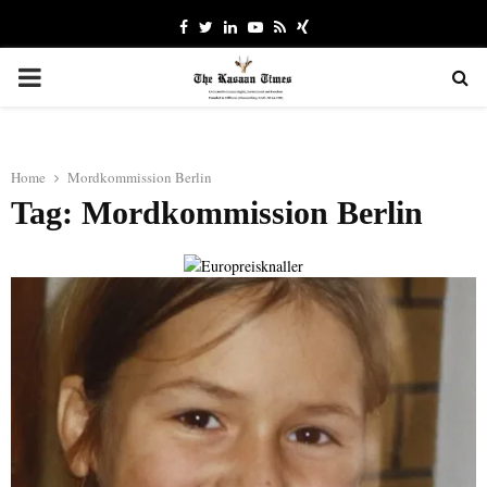
Facebook
Twitter
Linkedin
Youtube
Rss
Xing
PRIMARY
MENU
Home
Mordkommission Berlin
Tag: Mordkommission Berlin