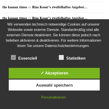
the kasaan times
Riza Kosar’s zweifelhaftes Angebot…
zu
the kasaan times
Riza Kosar’s zweifelhaftes Angebot…
zu
Wir verwenden technisch notwendige Cookies auf unserer
the kasaan times
Riza Kosar’s zweifelhaftes Angebot…
zu
Webseite sowie externe Dienste. Standardmäßig sind alle
externen Dienste deaktiviert. Sie können diese jedoch nach
the kasaan times
Riza Kosar’s zweifelhaftes Angebot…
zu
belieben aktivieren & deaktivieren. Für weitere Informationen
lesen Sie unsere Datenschutzbestimmungen.
the kasaan times
Riza Kosar’s zweifelhaftes Angebot…
zu
Essenziell
Statistiken
GERN GELESEN
✓ Akzeptieren
Diese Website verwendet Cookies. Durch die weitere Nutzung dieser
Auswahl speichern
Website stimmst du der Verwendung von Cookies zu.
IN ORDNUNG
Personalisieren