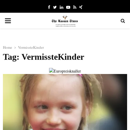
Facebook
Twitter
Linkedin
Youtube
Rss
Xing
PRIMARY
MENU
Home
VermissteKinder
Tag: VermissteKinder