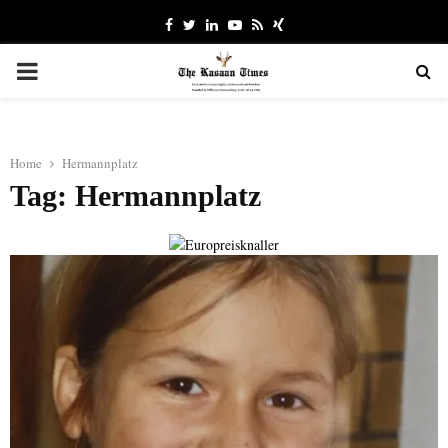
Facebook
Twitter
Linkedin
Youtube
Rss
Xing
PRIMARY
MENU
Home
Hermannplatz
Tag: Hermannplatz