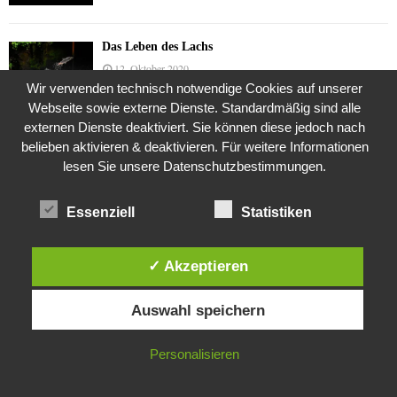
Das Leben des Lachs
12. Oktober 2020
Wir verwenden technisch notwendige Cookies auf unserer
Webseite sowie externe Dienste. Standardmäßig sind alle
externen Dienste deaktiviert. Sie können diese jedoch nach
Die Geschichte der Kubushäuser
belieben aktivieren & deaktivieren. Für weitere Informationen
9. Juli 2018
lesen Sie unsere Datenschutzbestimmungen.
Essenziell
Statistiken
Was ist denn das? -Mars „SOL 735“ Rover Curiosity
24. November 2015
✓ Akzeptieren
Diese Website verwendet Cookies. Durch die weitere Nutzung dieser
Auswahl speichern
Website stimmst du der Verwendung von Cookies zu.
Die Brexit-Lüge (1/8 Teil)
3. November 2019
IN ORDNUNG
Personalisieren