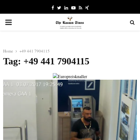
Facebook
Twitter
Linkedin
Youtube
Rss
Xing
PRIMARY
MENU
Home
+49 441 7904115
Tag: +49 441 7904115