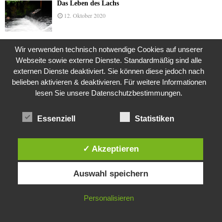
Das Leben des Lachs
12. Oktober 2020
Wir verwenden technisch notwendige Cookies auf unserer
Die Geschichte der Kubushäuser
Webseite sowie externe Dienste. Standardmäßig sind alle
9. Juli 2018
externen Dienste deaktiviert. Sie können diese jedoch nach
belieben aktivieren & deaktivieren. Für weitere Informationen
lesen Sie unsere Datenschutzbestimmungen.
Was ist denn das? -Mars „SOL 735“ Rover Curiosity
Essenziell
Statistiken
24. November 2015
✓ Akzeptieren
Die Brexit-Lüge (1/8 Teil)
Diese Website verwendet Cookies. Durch die weitere Nutzung dieser
3. November 2019
Auswahl speichern
Website stimmst du der Verwendung von Cookies zu.
IN ORDNUNG
Personalisieren
Die Straße radikalisiert jeden Tag ein Stückchen
mehr