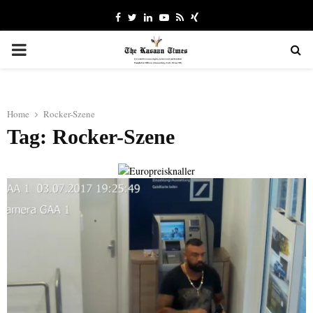
Facebook
Twitter
Linkedin
Youtube
Rss
Xing
PRIMARY
MENU
Home
Rocker-Szene
Tag: Rocker-Szene