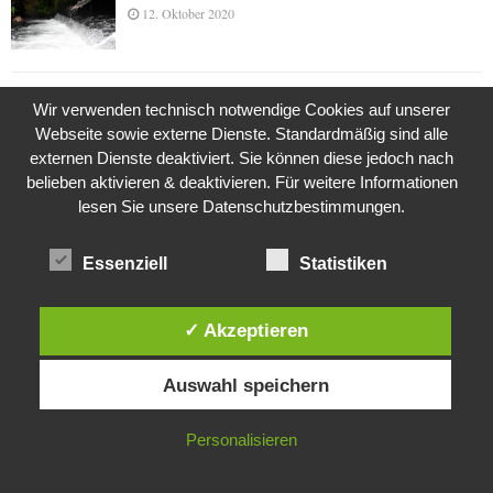
12. Oktober 2020
Die Geschichte der Kubushäuser
Wir verwenden technisch notwendige Cookies auf unserer
9. Juli 2018
Webseite sowie externe Dienste. Standardmäßig sind alle
externen Dienste deaktiviert. Sie können diese jedoch nach
belieben aktivieren & deaktivieren. Für weitere Informationen
lesen Sie unsere Datenschutzbestimmungen.
Was ist denn das? -Mars „SOL 735“ Rover Curiosity
24. November 2015
Essenziell
Statistiken
✓ Akzeptieren
Die Brexit-Lüge (1/8 Teil)
3. November 2019
Diese Website verwendet Cookies. Durch die weitere Nutzung dieser
Auswahl speichern
Website stimmst du der Verwendung von Cookies zu.
IN ORDNUNG
Personalisieren
Die Straße radikalisiert jeden Tag ein Stückchen
mehr
26. Oktober 2015