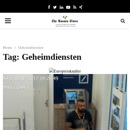
Facebook
Twitter
Linkedin
Youtube
Rss
Xing
PRIMARY
MENU
Home
Geheimdiensten
Tag: Geheimdiensten