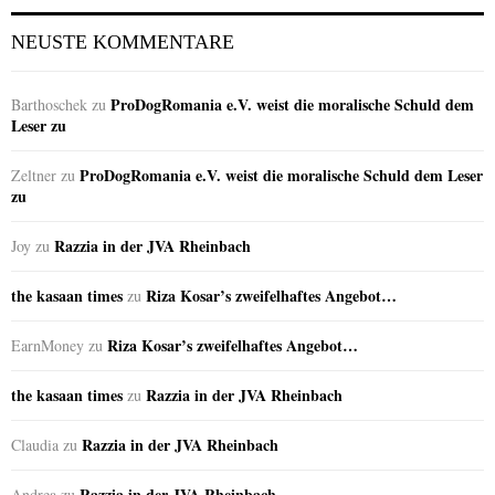
NEUSTE KOMMENTARE
ProDogRomania e.V. weist die moralische Schuld dem
Barthoschek
zu
Leser zu
ProDogRomania e.V. weist die moralische Schuld dem Leser
Zeltner
zu
zu
Razzia in der JVA Rheinbach
Joy
zu
the kasaan times
Riza Kosar’s zweifelhaftes Angebot…
zu
Riza Kosar’s zweifelhaftes Angebot…
EarnMoney
zu
the kasaan times
Razzia in der JVA Rheinbach
zu
Razzia in der JVA Rheinbach
Claudia
zu
Razzia in der JVA Rheinbach
Andrea
zu