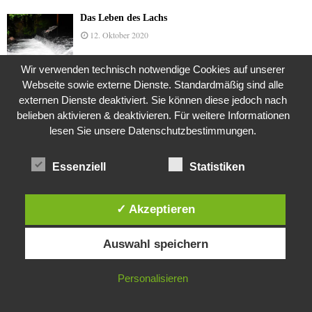
Das Leben des Lachs
12. Oktober 2020
Wir verwenden technisch notwendige Cookies auf unserer
Webseite sowie externe Dienste. Standardmäßig sind alle
Die Geschichte der Kubushäuser
externen Dienste deaktiviert. Sie können diese jedoch nach
9. Juli 2018
belieben aktivieren & deaktivieren. Für weitere Informationen
lesen Sie unsere Datenschutzbestimmungen.
Was ist denn das? -Mars „SOL 735“ Rover Curiosity
Essenziell
Statistiken
24. November 2015
✓ Akzeptieren
Diese Website verwendet Cookies. Durch die weitere Nutzung dieser
Die Brexit-Lüge (1/8 Teil)
Auswahl speichern
Website stimmst du der Verwendung von Cookies zu.
3. November 2019
IN ORDNUNG
Personalisieren
Die Straße radikalisiert jeden Tag ein Stückchen