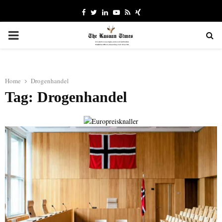
Facebook
Twitter
Linkedin
Youtube
Rss
Xing
PRIMARY
MENU
Home
Drogenhandel
Tag: Drogenhandel