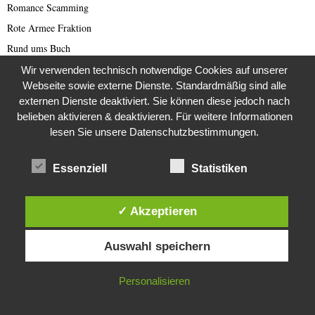
Romance Scamming
Rote Armee Fraktion
Rund ums Buch
Russland
Wir verwenden technisch notwendige Cookies auf unserer
Webseite sowie externe Dienste. Standardmäßig sind alle
Saar-Lor-Lux
externen Dienste deaktiviert. Sie können diese jedoch nach
Scammer
belieben aktivieren & deaktivieren. Für weitere Informationen
Scammer Alarm
lesen Sie unsere Datenschutzbestimmungen.
Scammer Ticker
Essenziell
Statistiken
Schwerpunktthema Wirecard Skandal
SciFi
✓ Akzeptieren
Sextortion (deutsch)
Sextortion-Scam
Diese Website verwendet Cookies. Durch die weitere Nutzung dieser
Auswahl speichern
Website stimmst du der Verwendung von Cookies zu.
Space
Spammer
IN ORDNUNG
Personalisieren
Spanien
Sport