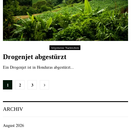
Allgemeine Nachrichten
Drogenjet abgestürzt
Ein Drogenjet ist in Honduras abgestürzt...
Seitennummerierung
1
2
3
der
Beiträge
ARCHIV
August 2026