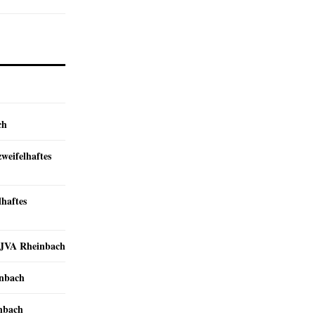
ch
zweifelhaftes
lhaftes
r JVA Rheinbach
inbach
inbach