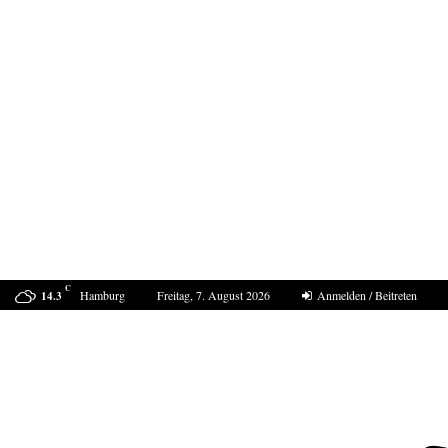
C
Hamburg
Freitag, 7. August 2026
Anmelden / Beitreten
14.3
Der Sommer 2040 in Europa