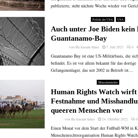
publizierte, steht nächste Woche wieder vor Gerich
Politik der USA
USA
Auch unter Joe Biden kein
Guantanamo-Bay
von
the kasaan times
7. Juli 2023
0
Guantanamo Bay ist eine US-Militärbasis, die sic
befindet. Es ist vor allem bekannt für das dortige
Gefangenenlager, das seit 2002 in Betrieb ist....
Menschenrechte
Human Rights Watch wirft
Festnahme und Misshandlu
queeren Menschen vor
von
the kasaan times
24. Oktober 2022
0
Einen Monat vor dem Start der Fußball-WM in Ka
Menschenrechtsorganisation Human Rights Watc