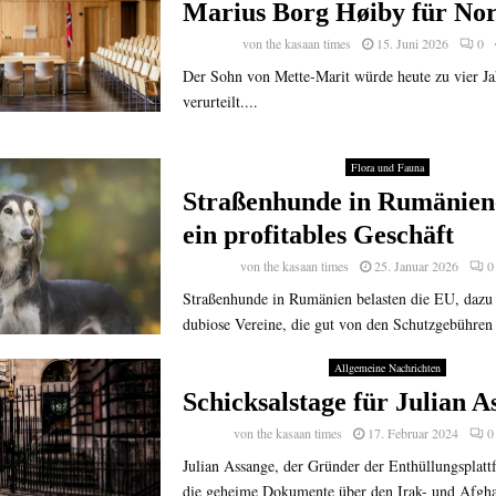
Marius Borg Høiby für No
von
the kasaan times
15. Juni 2026
0
Der Sohn von Mette-Marit würde heute zu vier J
verurteilt....
Flora und Fauna
Straßenhunde in Rumänien-
ein profitables Geschäft
von
the kasaan times
25. Januar 2026
0
Straßenhunde in Rumänien belasten die EU, daz
dubiose Vereine, die gut von den Schutzgebühren 
Allgemeine Nachrichten
Schicksalstage für Julian A
von
the kasaan times
17. Februar 2024
0
Julian Assange, der Gründer der Enthüllungsplatt
die geheime Dokumente über den Irak- und Afgha