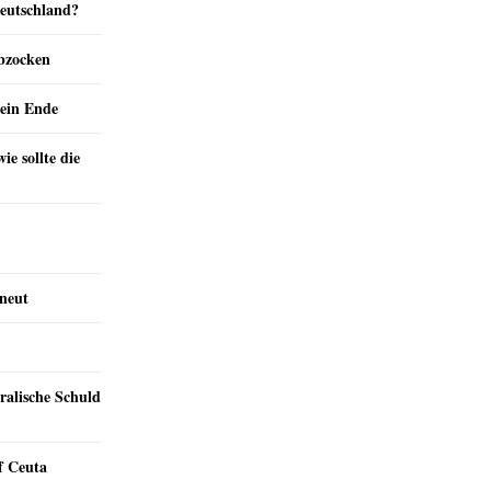
Deutschland?
abzocken
ein Ende
e sollte die
rneut
ralische Schuld
f Ceuta