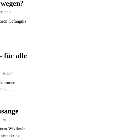
rwegen?
1771
ahren Gefängnis
 für alle
860
u kommen
leben...
ssange
1133
form Wikileaks,
nistankrieg