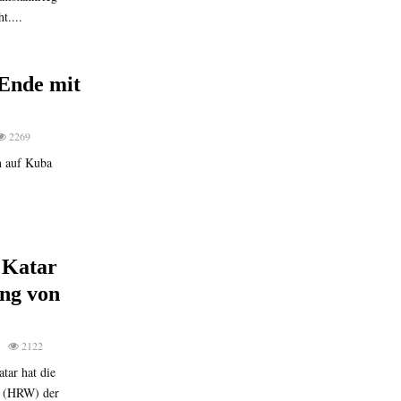
t....
 Ende mit
2269
h auf Kuba
 Katar
ng von
2122
tar hat die
h (HRW) der