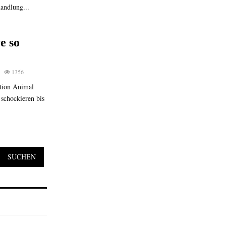
andlung...
e so
1356
ation Animal
schockieren bis
SUCHEN