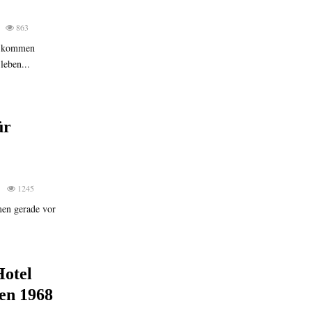
863
u kommen
leben...
ür
0
1245
men gerade vor
Hotel
en 1968