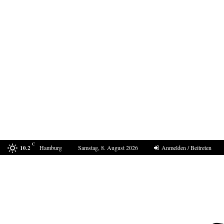
C
Hamburg
Samstag, 8. August 2026
Anmelden / Beitreten
10.2
In Ceuta eskaliert die Situation erneut