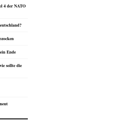
kel 4 der NATO
Deutschland?
abzocken
ein Ende
e sollte die
rneut