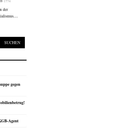
1774
n der
alismus....
SUCHEN
suppe gegen
obilienbetrug!
e KGB-Agent