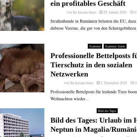
ein profitables Geschäft
von
the kasaan times
25. Januar 2026
0
Straßenhunde in Rumänien belasten die EU, daz
dubiose Vereine, die gut von den Schutzgebühren 
Scammer
Scammer Alarm
Professionelle Bettelposts f
Tierschutz in den sozialen
Netzwerken
von
the kasaan times
2. Dezember 2025
Professionelle Bettelposts für leidende Tiere boo
Weihnachten wieder...
Bild des Tages
Bild des Tages: Urlaub im 
Neptun in Magalia/Rumäni