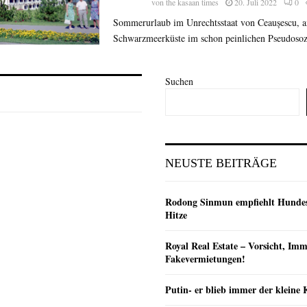
von
the kasaan times
20. Juli 2022
0
Sommerurlaub im Unrechtsstaat von Ceaușescu, a
Schwarzmeerküste im schon peinlichen Pseudosozi
Suchen
NEUSTE BEITRÄGE
Rodong Sinmun empfiehlt Hunde
Hitze
Royal Real Estate – Vorsicht, Imm
Fakevermietungen!
Putin- er blieb immer der klein