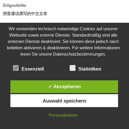
Zeitgeschichte
用普通话撰写的中文文章
Wir verwenden technisch notwendige Cookies auf unserer
Webseite sowie externe Dienste. Standardmäßig sind alle
META
externen Dienste deaktiviert. Sie können diese jedoch nach
belieben aktivieren & deaktivieren. Für weitere Informationen
Anmelden
lesen Sie unsere Datenschutzbestimmungen.
Eintrags-Feed
Essenziell
Statistiken
Kommentar-Feed
✓ Akzeptieren
WordPress.org
Diese Website verwendet Cookies. Durch die weitere Nutzung dieser
Auswahl speichern
Website stimmst du der Verwendung von Cookies zu.
FOLGEN SIE UNS!
IN ORDNUNG
Personalisieren