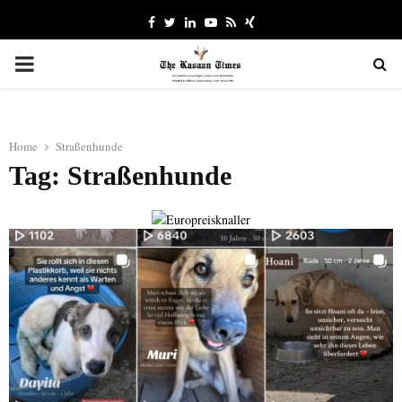
Facebook
Twitter
Linkedin
Youtube
Rss
Xing
PRIMARY
MENU
Home
Straßenhunde
Tag: Straßenhunde