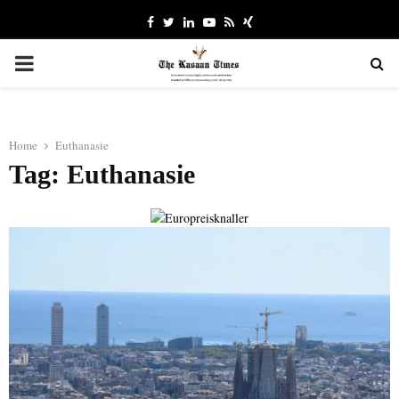
Facebook
Twitter
Linkedin
Youtube
Rss
Xing
PRIMARY
MENU
Home
Euthanasie
Tag: Euthanasie