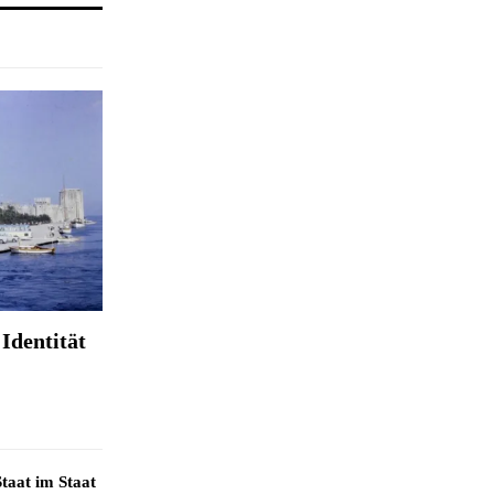
Identität
taat im Staat