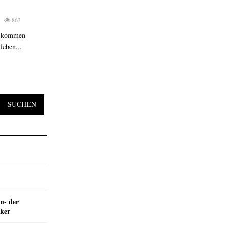
863
u kommen
leben...
SUCHEN
n- der
nker