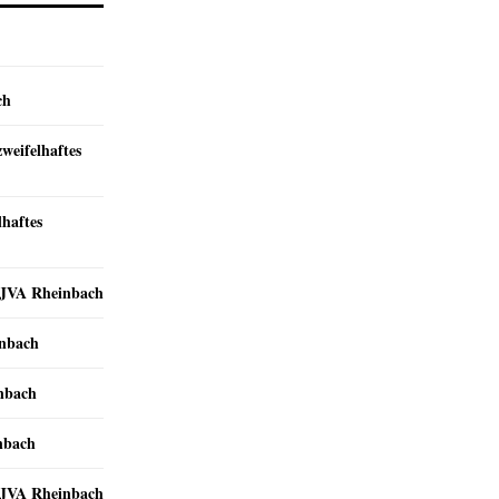
ch
zweifelhaftes
lhaftes
r JVA Rheinbach
inbach
inbach
nbach
r JVA Rheinbach