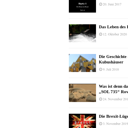
20. Juni 2017
Das Leben des 
12. Oktober 2020
Die Geschichte
Kubushäuser
9. Juli 2018
Was ist denn d
„SOL 735“ Rov
24. November 20
Die Brexit-Lüge
3. November 201