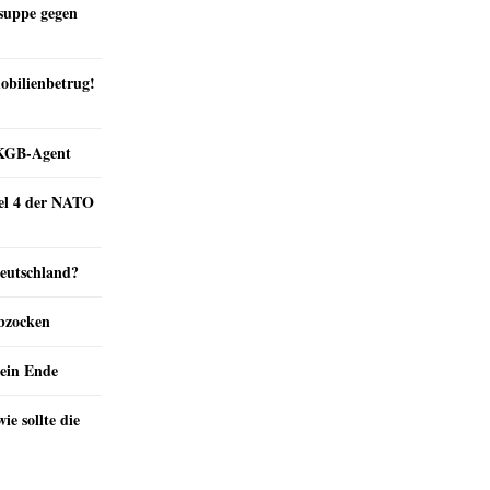
suppe gegen
obilienbetrug!
e KGB-Agent
kel 4 der NATO
Deutschland?
abzocken
ein Ende
e sollte die