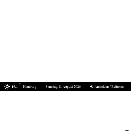
C
Hamburg
Samstag, 8. August 2026
Anmelden / Beitreten
19.1
Drohne am Leipziger Flughafen- wie sollte die…