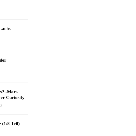
Lachs
 der
as? -Mars
er Curiosity
15
 (1/8 Teil)
9