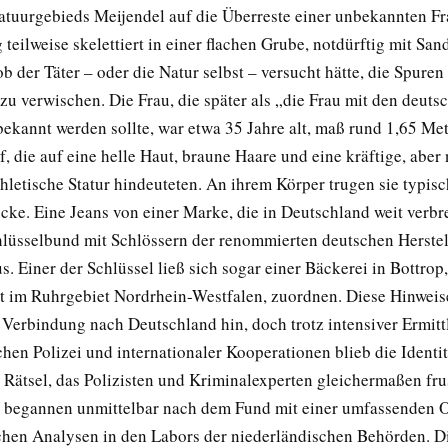
tuurgebieds Meijendel auf die Überreste einer unbekannten Fra
teilweise skelettiert in einer flachen Grube, notdürftig mit Sa
ob der Täter – oder die Natur selbst – versucht hätte, die Spuren
zu verwischen. Die Frau, die später als „die Frau mit den deuts
bekannt werden sollte, war etwa 35 Jahre alt, maß rund 1,65 Me
 die auf eine helle Haut, braune Haare und eine kräftige, aber 
hletische Statur hindeuteten. An ihrem Körper trugen sie typis
cke. Eine Jeans von einer Marke, die in Deutschland weit verbre
hlüsselbund mit Schlössern der renommierten deutschen Herste
 Einer der Schlüssel ließ sich sogar einer Bäckerei in Bottrop,
dt im Ruhrgebiet Nordrhein-Westfalen, zuordnen. Diese Hinweis
e Verbindung nach Deutschland hin, doch trotz intensiver Ermit
hen Polizei und internationaler Kooperationen blieb die Identit
 Rätsel, das Polizisten und Kriminalexperten gleichermaßen frus
 begannen unmittelbar nach dem Fund mit einer umfassenden 
chen Analysen in den Labors der niederländischen Behörden. D