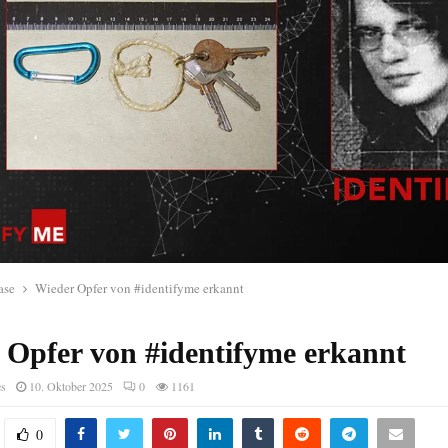
ase
Wieder Opfer von #identifyme erkannt
 Opfer von #identifyme erkannt
es
10. Oktober 2025
0
1161
0