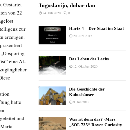
. Gestartet
Jugoslavijo, dobar dan
äten von 22
24. Juli 2020
0
ngelöst
telligenz zur
Hartz 4 – Der Staat im Staat
20. Juni 2017
zu erzeugen,
präsentiert
g „Opsporing
Das Leben des Lachs
st“ eine AI-
12. Oktober 2020
 zugänglicher
Diese
Die Geschichte der
ation
Kubushäuser
ftung hatte
9. Juli 2018
ten
geleitet und
Was ist denn das? -Mars
„SOL 735“ Rover Curiosity
a Maria