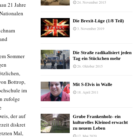
24. November 2015
nau 21 Jahre
Nationalen
Die Brexit-Lüge (1/8 Teil)
3. November 2019
eichnam
land
Die Straße radikalisiert jeden
 dem Sommer
Tag ein Stückchen mehr
gen
26. Oktober 2015
tzlichen,
von Bottrop,
Mit S-Elvis in Walle
ochschule im
18. April 2011
en zufolge
e
eis, der auf
Grube Frankenholz- ein
kulturelles Kleinod erwacht
zeit diskret
zu neuem Leben
etzten Mal,
17. Mai 2020