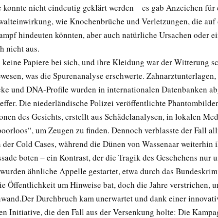
 konnte nicht eindeutig geklärt werden – es gab Anzeichen für 
alteinwirkung, wie Knochenbrüche und Verletzungen, die auf 
ampf hindeuten könnten, aber auch natürliche Ursachen oder ei
h nicht aus.
g keine Papiere bei sich, und ihre Kleidung war der Witterung s
ewesen, was die Spurenanalyse erschwerte. Zahnarztunterlagen,
ke und DNA-Profile wurden in internationalen Datenbanken ab
effer. Die niederländische Polizei veröffentlichte Phantombilde
onen des Gesichts, erstellt aus Schädelanalysen, in lokalen Me
oorloos“, um Zeugen zu finden. Dennoch verblasste der Fall al
 der Cold Cases, während die Dünen von Wassenaar weiterhin i
ssade boten – ein Kontrast, der die Tragik des Geschehens nur un
wurden ähnliche Appelle gestartet, etwa durch das Bundeskrim
e Öffentlichkeit um Hinweise bat, doch die Jahre verstrichen, u
hwand.
Der Durchbruch kam unerwartet und dank einer innovati
en Initiative, die den Fall aus der Versenkung holte: Die Kampa