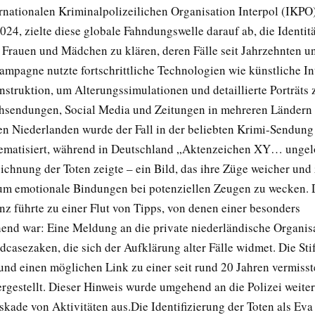
rnationalen Kriminalpolizeilichen Organisation Interpol (IKPO)
024, zielte diese globale Fahndungswelle darauf ab, die Identit
Frauen und Mädchen zu klären, deren Fälle seit Jahrzehnten u
ampagne nutzte fortschrittliche Technologien wie künstliche In
nstruktion, um Alterungssimulationen und detaillierte Porträts 
ehsendungen, Social Media und Zeitungen in mehreren Ländern 
en Niederlanden wurde der Fall in der beliebten Krimi-Sendun
ematisiert, während in Deutschland „Aktenzeichen XY… ungelö
eichnung der Toten zeigte – ein Bild, das ihre Züge weicher und
 um emotionale Bindungen bei potenziellen Zeugen zu wecken. 
z führte zu einer Flut von Tipps, von denen einer besonders
hend war: Eine Meldung an die private niederländische Organis
dcasezaken, die sich der Aufklärung alter Fälle widmet. Die Sti
 und einen möglichen Link zu einer seit rund 20 Jahren vermiss
rgestellt. Dieser Hinweis wurde umgehend an die Polizei weiter
skade von Aktivitäten aus.
Die Identifizierung der Toten als Ev