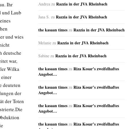
Razzia in der JVA Rheinbach
u. Ihr
Andrea
zu
nd und Laub
Razzia in der JVA Rheinbach
Jana S.
zu
 eines
chen
the kasaan times
Razzia in der JVA Rheinbach
zu
ter und wies
Razzia in der JVA Rheinbach
Melanie
zu
nicht
ch deutsche
Razzia in der JVA Rheinbach
Sabine
zu
itet war,
ller Wilka
the kasaan times
Riza Kosar’s zweifelhaftes
zu
Angebot…
 einer
e deuteten
the kasaan times
Riza Kosar’s zweifelhaftes
zu
Angebot…
tlungen der
ät der Toten
the kasaan times
Riza Kosar’s zweifelhaftes
zu
trierte.
Die
Angebot…
Obduktion
the kasaan times
Riza Kosar’s zweifelhaftes
zu
ie