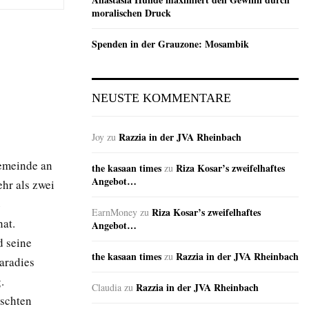
moralischen Druck
Spenden in der Grauzone: Mosambik
NEUSTE KOMMENTARE
Razzia in der JVA Rheinbach
Joy
zu
Gemeinde an
the kasaan times
Riza Kosar’s zweifelhaftes
zu
Angebot…
hr als zwei
e
Riza Kosar’s zweifelhaftes
EarnMoney
zu
at.
Angebot…
d seine
the kasaan times
Razzia in der JVA Rheinbach
zu
aradies
.
Razzia in der JVA Rheinbach
Claudia
zu
tschten