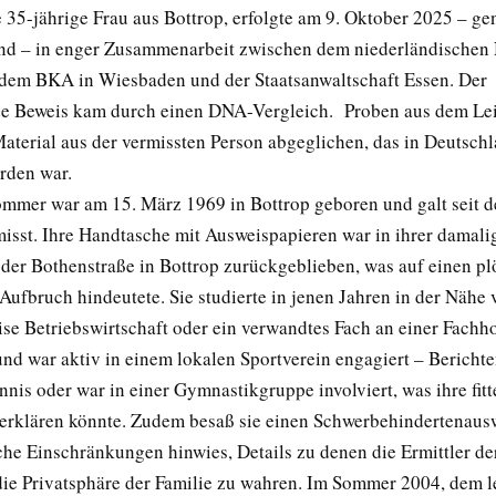
 35-jährige Frau aus Bottrop, erfolgte am 9. Oktober 2025 – ge
d – in enger Zusammenarbeit zwischen dem niederländischen 
 dem BKA in Wiesbaden und der Staatsanwaltschaft Essen. Der
de Beweis kam durch einen DNA-Vergleich. Proben aus dem L
aterial aus der vermissten Person abgeglichen, das in Deutsch
orden war.
mmer war am 15. März 1969 in Bottrop geboren und galt seit
misst. Ihre Handtasche mit Ausweispapieren war in ihrer damali
er Bothenstraße in Bottrop zurückgeblieben, was auf einen plö
Aufbruch hindeutete. Sie studierte in jenen Jahren in der Nähe 
se Betriebswirtschaft oder ein verwandtes Fach an einer Fachh
und war aktiv in einem lokalen Sportverein engagiert – Bericht
ennis oder war in einer Gymnastikgruppe involviert, was ihre fitt
 erklären könnte. Zudem besaß sie einen Schwerbehindertenausw
che Einschränkungen hinwies, Details zu denen die Ermittler der
die Privatsphäre der Familie zu wahren. Im Sommer 2004, dem l