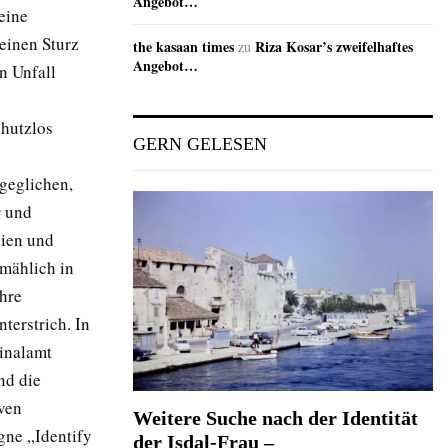
Angebot…
eine
einen Sturz
the kasaan times
Riza Kosar’s zweifelhaftes
zu
Angebot…
n Unfall
chutzlos
GERN GELESEN
geglichen,
r und
dien und
lmählich in
hre
terstrich. In
inalamt
nd die
ven
Weitere Suche nach der Identität
gne „Identify
der Isdal-Frau –