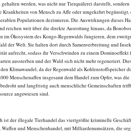
gehalten werden, was nicht nur Tierquälerei darstellt, sondern
 Krankheiten von Mensch zu Affe oder umgekehrt begünstigt, 
erablen Populationen dezimieren. Die Auswirkungen dieses Ha
nd reichen weit über die direkte Ausrottung hinaus, da Bonobos
en im Ökosystem des Kongo-Regenwalds fungieren, dem zweitg
ald der Welt. Sie halten dort durch Samenverbreitung und Insek
sität aufrecht, sodass ihr Verschwinden zu einem Dominoeffekt f
arten aussterben und der Wald sich nicht mehr regeneriert. Di
 den Klimawandel, da der Regenwald als Kohlenstoffspeicher die
3.000 Menschenaffen insgesamt dem Handel zum Opfer, was die 
 bedroht und langfristig auch menschliche Gemeinschaften trifft
source angewiesen sind.
h ist der illegale Tierhandel das viertgrößte kriminelle Geschäf
 Waffen und Menschenhandel, mit Milliardenumsätzen, die orga