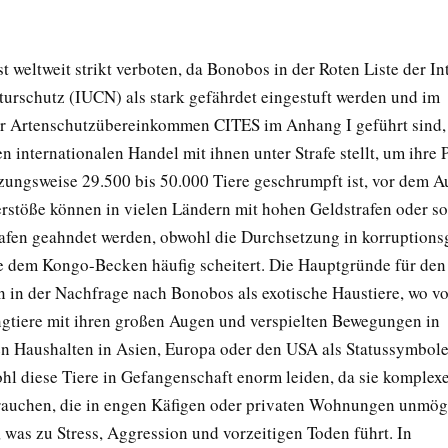
t weltweit strikt verboten, da Bonobos in der Roten Liste der In
turschutz (IUCN) als stark gefährdet eingestuft werden und im
r Artenschutzübereinkommen CITES im Anhang I geführt sind,
 internationalen Handel mit ihnen unter Strafe stellt, um ihre 
tzungsweise 29.500 bis 50.000 Tiere geschrumpft ist, vor dem A
rstöße können in vielen Ländern mit hohen Geldstrafen oder s
afen geahndet werden, obwohl die Durchsetzung in korruptions
 dem Kongo-Becken häufig scheitert. Die Hauptgründe für den 
n in der Nachfrage nach Bonobos als exotische Haustiere, wo vo
ngtiere mit ihren großen Augen und verspielten Bewegungen in
 Haushalten in Asien, Europa oder den USA als Statussymbole
hl diese Tiere in Gefangenschaft enorm leiden, da sie komplexe
rauchen, die in engen Käfigen oder privaten Wohnungen unmög
, was zu Stress, Aggression und vorzeitigen Toden führt. In