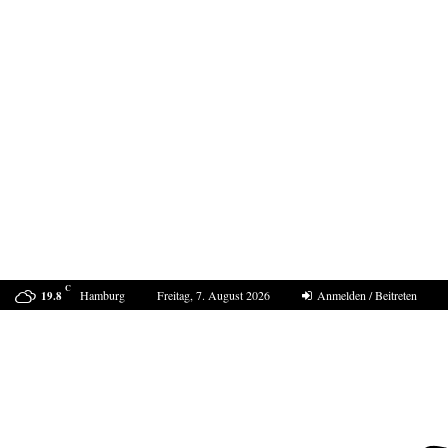
C
Hamburg
Freitag, 7. August 2026
Anmelden / Beitreten
19.8
ProDogRomania e.V. weist die moralische Schuld dem…