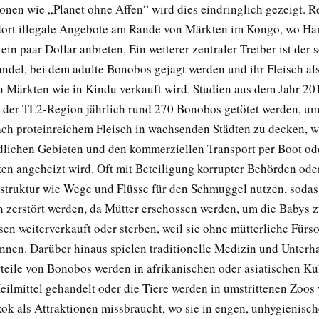
nen wie „Planet ohne Affen“ wird dies eindringlich gezeigt. R
ort illegale Angebote am Rande von Märkten im Kongo, wo Hä
 ein paar Dollar anbieten. Ein weiterer zentraler Treiber ist der
del, bei dem adulte Bonobos gejagt werden und ihr Fleisch als
en Märkten wie in Kindu verkauft wird. Studien aus dem Jahr 20
in der TL2-Region jährlich rund 270 Bonobos getötet werden, um
ch proteinreichem Fleisch in wachsenden Städten zu decken, w
dlichen Gebieten und den kommerziellen Transport per Boot o
zen angeheizt wird. Oft mit Beteiligung korrupter Behörden ode
rastruktur wie Wege und Flüsse für den Schmuggel nutzen, soda
n zerstört werden, da Mütter erschossen werden, um die Babys z
en weiterverkauft oder sterben, weil sie ohne mütterliche Fürso
nnen. Darüber hinaus spielen traditionelle Medizin und Unterh
rteile von Bonobos werden in afrikanischen oder asiatischen Ku
eilmittel gehandelt oder die Tiere werden in umstrittenen Zoos
ok als Attraktionen missbraucht, wo sie in engen, unhygienisc