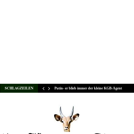
SCHLAGZEILEN
Putin- er blieb immer der kleine KGB-Agent