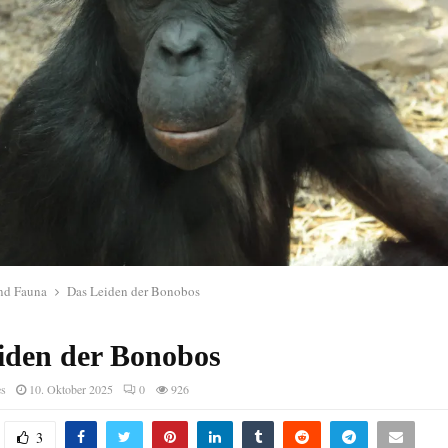
und Fauna
Das Leiden der Bonobos
iden der Bonobos
es
10. Oktober 2025
0
926
3