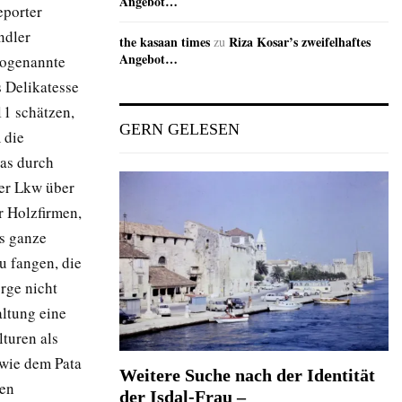
Angebot…
eporter
ndler
the kasaan times
Riza Kosar’s zweifelhaftes
zu
Angebot…
 sogenannte
 Delikatesse
11 schätzen,
GERN GELESEN
 die
as durch
der Lkw über
r Holzfirmen,
ss ganze
u fangen, die
rge nicht
altung eine
lturen als
 wie dem Pata
Weitere Suche nach der Identität
hen
der Isdal-Frau –