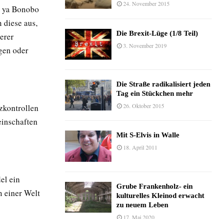
24. November 2015
a ya Bonobo
 diese aus,
Die Brexit-Lüge (1/8 Teil)
erer
3. November 2019
gen oder
Die Straße radikalisiert jeden
Tag ein Stückchen mehr
26. Oktober 2015
zkontrollen
einschaften
Mit S-Elvis in Walle
18. April 2011
el ein
Grube Frankenholz- ein
n einer Welt
kulturelles Kleinod erwacht
zu neuem Leben
17. Mai 2020