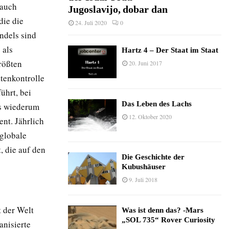
 auch
Jugoslavijo, dobar dan
die die
24. Juli 2020
0
ndels sind
 als
Hartz 4 – Der Staat im Staat
rößten
20. Juni 2017
tenkontrolle
ührt, bei
Das Leben des Lachs
es wiederum
12. Oktober 2020
nt. Jährlich
globale
, die auf den
Die Geschichte der
Kubushäuser
9. Juli 2018
t der Welt
Was ist denn das? -Mars
„SOL 735“ Rover Curiosity
nisierte