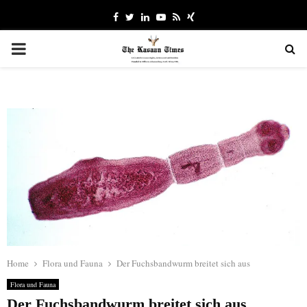
Facebook
Twitter
Linkedin
Youtube
Rss
Xing
PRIMARY
MENU
Home
Flora und Fauna
Der Fuchsbandwurm breitet sich aus
Flora und Fauna
Der Fuchsbandwurm breitet sich aus