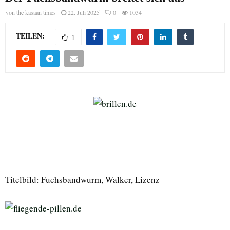
von
the kasaan times
22. Juli 2025
0
1034
TEILEN:
1
Titelbild: Fuchsbandwurm, Walker, Lizenz