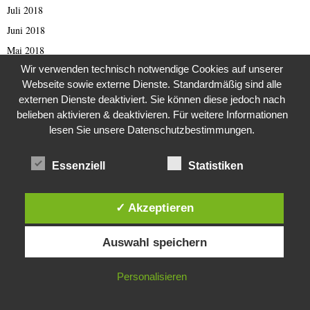
Juli 2018
Juni 2018
Mai 2018
Wir verwenden technisch notwendige Cookies auf unserer
April 2018
Webseite sowie externe Dienste. Standardmäßig sind alle
März 2018
externen Dienste deaktiviert. Sie können diese jedoch nach
Februar 2018
belieben aktivieren & deaktivieren. Für weitere Informationen
lesen Sie unsere Datenschutzbestimmungen.
Januar 2018
Dezember 2017
Essenziell
Statistiken
November 2017
Oktober 2017
✓ Akzeptieren
September 2017
Diese Website verwendet Cookies. Durch die weitere Nutzung dieser
August 2017
Auswahl speichern
Website stimmst du der Verwendung von Cookies zu.
Juli 2017
Juni 2017
IN ORDNUNG
Personalisieren
Mai 2017