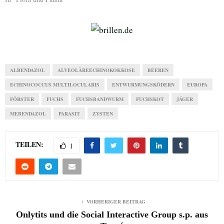
ALBENDAZOL
ALVEOLÄREECHINOKOKKOSE
BEEREN
ECHINOCOCCUS MULTILOCULARIS
ENTWURMUNGSKÖDERN
EUROPA
FÖRSTER
FUCHS
FUCHSBANDWURM
FUCHSKOT
JÄGER
MEBENDAZOL
PARASIT
ZYSTEN
TEILEN:
1
VORHERIGER BEITRAG
Onlytits und die Social Interactive Group s.p. aus