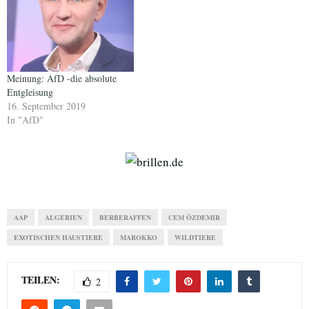
Meinung: AfD -die absolute
Entgleisung
16. September 2019
In "AfD"
AAP
ALGERIEN
BERBERAFFEN
CEM ÖZDEMIR
EXOTISCHEN HAUSTIERE
MAROKKO
WILDTIERE
TEILEN:
2