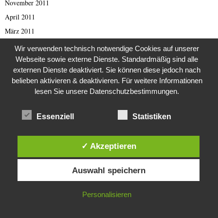
November 2011
April 2011
März 2011
Februar 2011
Wir verwenden technisch notwendige Cookies auf unserer
Januar 2011
Webseite sowie externe Dienste. Standardmäßig sind alle
externen Dienste deaktiviert. Sie können diese jedoch nach
Oktober 2010
belieben aktivieren & deaktivieren. Für weitere Informationen
August 2010
lesen Sie unsere Datenschutzbestimmungen.
Juli 2010
Dezember 2009
Essenziell
Statistiken
August 2009
März 2009
✓ Akzeptieren
September 2001
Diese Website verwendet Cookies. Durch die weitere Nutzung dieser
Auswahl speichern
Website stimmst du der Verwendung von Cookies zu.
Oktober 1998
August 1997
IN ORDNUNG
Personalisieren
April 1993
Februar 1993