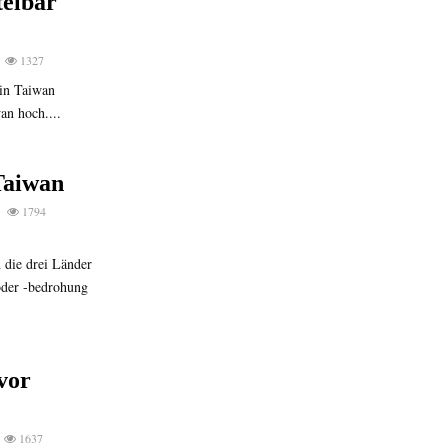
telbar
1327
in Taiwan
an hoch....
Taiwan
1794
 die drei Länder
 oder -bedrohung
vor
1637