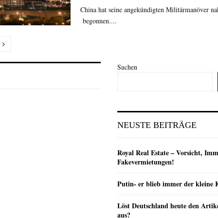
China hat seine angekündigten Militärmanöver n
begonnen....
nummerierung
Suchen
e
NEUSTE BEITRÄGE
Royal Real Estate – Vorsicht, Imm
Fakevermietungen!
Putin- er blieb immer der klein
Löst Deutschland heute den Arti
aus?