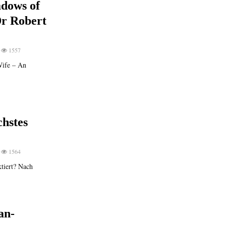
adows of
Dr Robert
1557
Wife – An
hstes
1564
tiert? Nach
an-