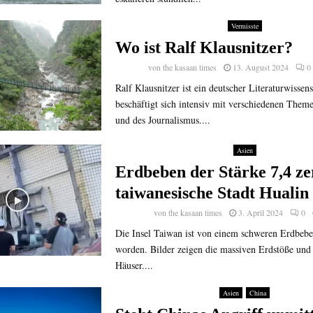
Vermisste
Wo ist Ralf Klausnitzer?
von
the kasaan times
13. August 2024
0
Ralf Klausnitzer ist ein deutscher Literaturwissens
beschäftigt sich intensiv mit verschiedenen Theme
und des Journalismus....
Asien
Erdbeben der Stärke 7,4 ze
taiwanesische Stadt Hualin
von
the kasaan times
3. April 2024
0
Die Insel Taiwan ist von einem schweren Erdbeben
worden. Bilder zeigen die massiven Erdstöße und 
Häuser....
Asien
China