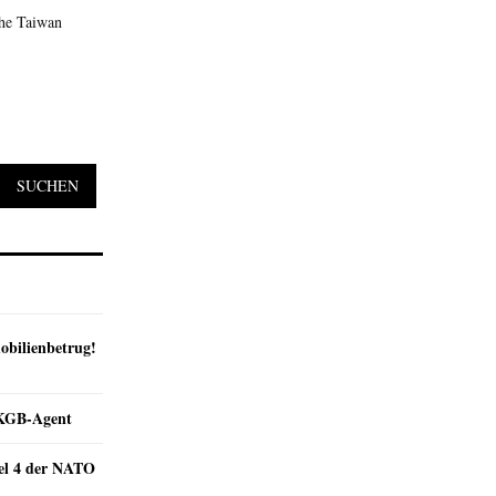
ahe Taiwan
SUCHEN
obilienbetrug!
e KGB-Agent
kel 4 der NATO