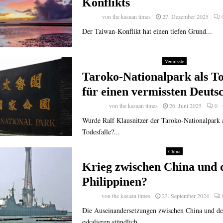
Konflikts
von
the kasaan times
27. Dezember 2025
Der Taiwan-Konflikt hat einen tiefen Grund...
Vermisste
Taroko-Nationalpark als To
für einen vermissten Deuts
von
the kasaan times
26. Juni 2025
0
Wurde Ralf Klausnitzer der Taroko-Nationalpark 
Todesfalle?...
China
Krieg zwischen China und 
Philippinen?
von
the kasaan times
23. September 2024
Die Auseinandersetzungen zwischen China und de
eskalieren stündlich...