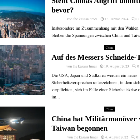
Steht Chinas Angriff unmit
bevor?
von
the kasaan times
13. Januar 2024
0
Insbesondere im Zusammenhang mit den Wahlen 
bleiben die Spannungen zwischen China und Taiw
China
Auf des Messers Schneide-
von
the kasaan times
19. August 2023
0
Die USA, Japan und Südkorea werden ein neues
Sicherheitsversprechen unterzeichnen, in dem sich
verpflichten, sich im Falle einer Sicherheitskrise
im...
China
China hat Militärmanöver 
Taiwan begonnen
von
the kasaan times
4. August 2022
0