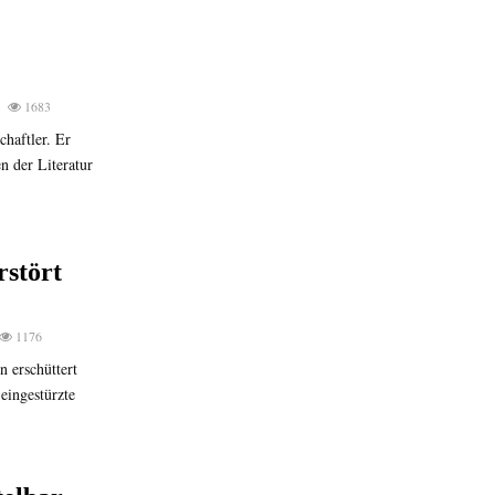
1683
chaftler. Er
n der Literatur
rstört
1176
 erschüttert
eingestürzte