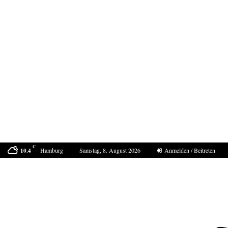
C
Hamburg
Samstag, 8. August 2026
Anmelden / Beitreten
10.4
Bestell-Scam – eine neue Masche