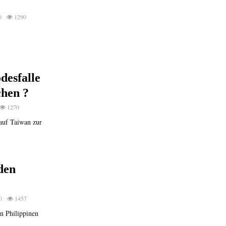
0
1290
desfalle
chen ?
1270
auf Taiwan zur
den
0
1457
n Philippinen