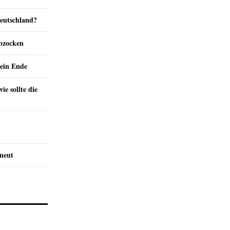
Deutschland?
abzocken
ein Ende
e sollte die
rneut