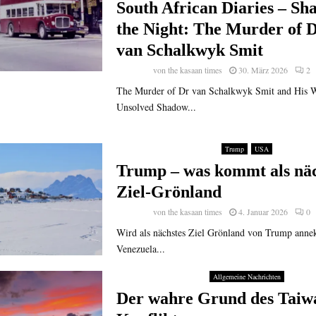
South African Diaries – Sh
the Night: The Murder of 
van Schalkwyk Smit
von
the kasaan times
30. März 2026
2
The Murder of Dr van Schalkwyk Smit and His 
Unsolved Shadow...
Trump
USA
Trump – was kommt als näc
Ziel-Grönland
von
the kasaan times
4. Januar 2026
0
Wird als nächstes Ziel Grönland von Trump annek
Venezuela...
Allgemeine Nachrichten
Der wahre Grund des Taiw