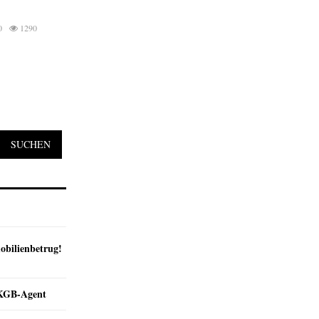
0
1290
SUCHEN
obilienbetrug!
e KGB-Agent