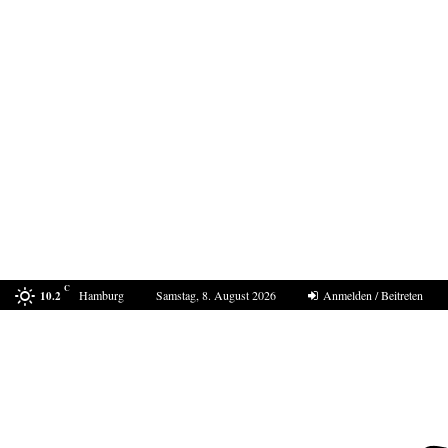
C
Hamburg
Samstag, 8. August 2026
Anmelden / Beitreten
10.2
Bestell-Scam – eine neue Masche