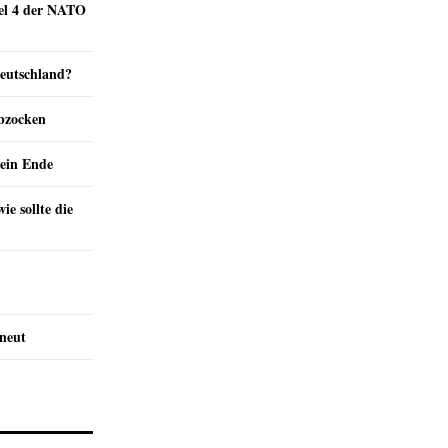
kel 4 der NATO
Deutschland?
abzocken
ein Ende
e sollte die
rneut