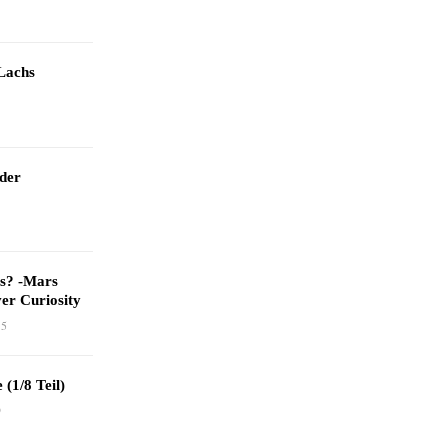
Lachs
 der
as? -Mars
er Curiosity
15
 (1/8 Teil)
9