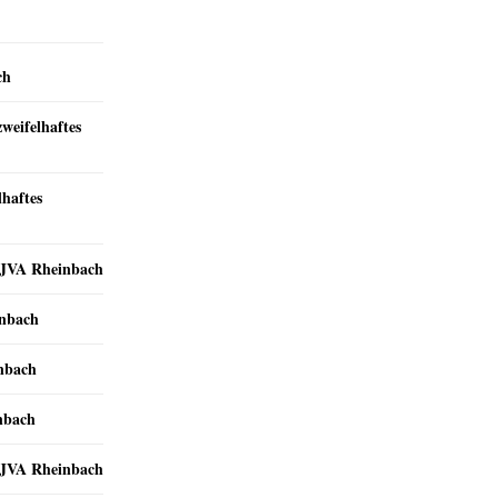
ch
zweifelhaftes
lhaftes
r JVA Rheinbach
inbach
inbach
nbach
r JVA Rheinbach