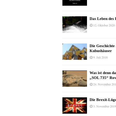
Das Leben des 
12. Oktober 2020
Die Geschichte
Kubushäuser
9. Juli 2018
Was ist denn d
„SOL 735“ Rov
24. November 20
Die Brexit-Lüge
3. November 201