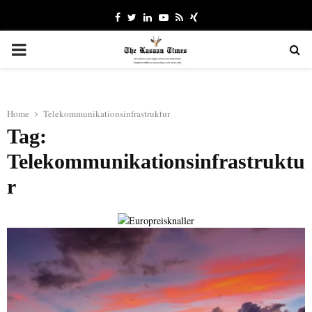
Facebook
Twitter
Linkedin
Youtube
Rss
Xing
PRIMARY
MENU
Home
Telekommunikationsinfrastruktur
Tag:
Telekommunikationsinfrastruktu
r