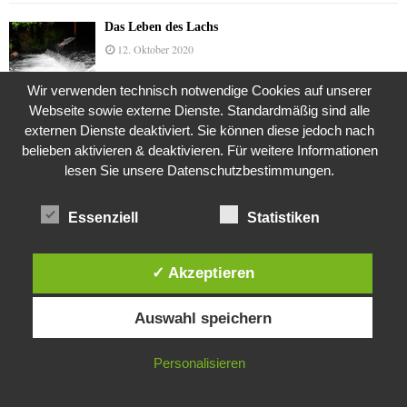
Das Leben des Lachs
12. Oktober 2020
Wir verwenden technisch notwendige Cookies auf unserer
Webseite sowie externe Dienste. Standardmäßig sind alle
Die Geschichte der Kubushäuser
externen Dienste deaktiviert. Sie können diese jedoch nach
9. Juli 2018
belieben aktivieren & deaktivieren. Für weitere Informationen
lesen Sie unsere Datenschutzbestimmungen.
Essenziell
Statistiken
Was ist denn das? -Mars „SOL 735“ Rover Curiosity
24. November 2015
✓ Akzeptieren
Diese Website verwendet Cookies. Durch die weitere Nutzung dieser
Die Brexit-Lüge (1/8 Teil)
Auswahl speichern
Website stimmst du der Verwendung von Cookies zu.
3. November 2019
IN ORDNUNG
Personalisieren
Die Straße radikalisiert jeden Tag ein Stückchen