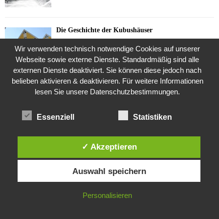
Die Geschichte der Kubushäuser
9. Juli 2018
Wir verwenden technisch notwendige Cookies auf unserer
Webseite sowie externe Dienste. Standardmäßig sind alle
externen Dienste deaktiviert. Sie können diese jedoch nach
belieben aktivieren & deaktivieren. Für weitere Informationen
Was ist denn das? -Mars „SOL 735“ Rover Curiosity
lesen Sie unsere Datenschutzbestimmungen.
24. November 2015
Essenziell
Statistiken
Die Brexit-Lüge (1/8 Teil)
3. November 2019
✓ Akzeptieren
Diese Website verwendet Cookies. Durch die weitere Nutzung dieser
Auswahl speichern
Website stimmst du der Verwendung von Cookies zu.
Die Straße radikalisiert jeden Tag ein Stückchen
mehr
IN ORDNUNG
Personalisieren
26. Oktober 2015