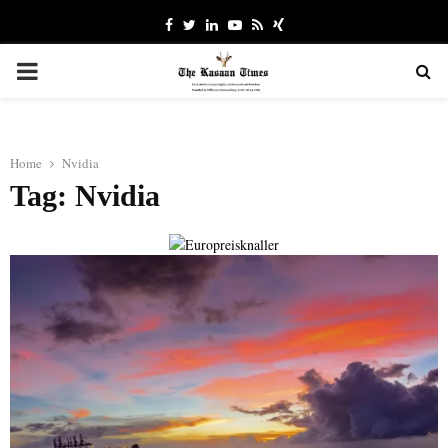
Facebook
Twitter
Linkedin
Youtube
Rss
Xing
PRIMARY
MENU
Home
Nvidia
Tag: Nvidia