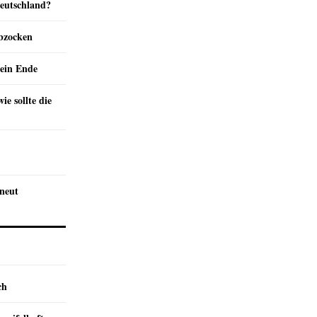
Deutschland?
abzocken
ein Ende
e sollte die
rneut
ch