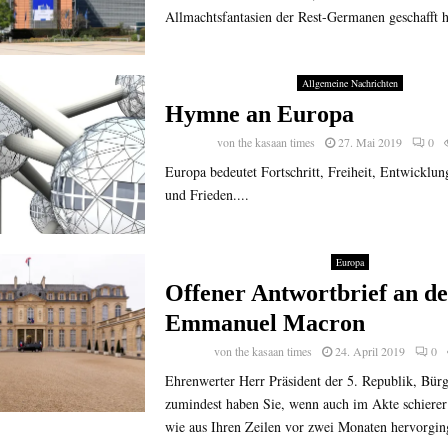
Allmachtsfantasien der Rest-Germanen geschafft ha
Allgemeine Nachrichten
Hymne an Europa
von
the kasaan times
27. Mai 2019
0
Europa bedeutet Fortschritt, Freiheit, Entwicklun
und Frieden....
Europa
Offener Antwortbrief an d
Emmanuel Macron
von
the kasaan times
24. April 2019
0
Ehrenwerter Herr Präsident der 5. Republik, Bür
zumindest haben Sie, wenn auch im Akte schierer
wie aus Ihren Zeilen vor zwei Monaten hervorging