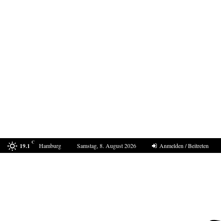
C
Hamburg
Samstag, 8. August 2026
Anmelden / Beitreten
19.1
In Ceuta eskaliert die Situation erneut