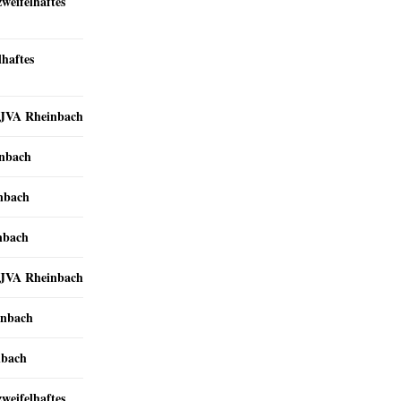
zweifelhaftes
lhaftes
r JVA Rheinbach
inbach
inbach
nbach
r JVA Rheinbach
inbach
nbach
zweifelhaftes