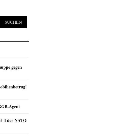
SUCHEN
suppe gegen
obilienbetrug!
e KGB-Agent
kel 4 der NATO