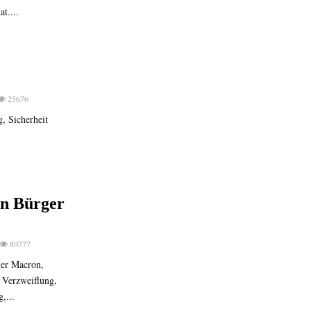
t....
25676
g, Sicherheit
en Bürger
80777
ger Macron,
 Verzweiflung,
,...