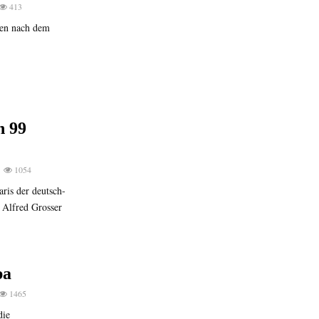
413
nen nach dem
n 99
1054
ris der deutsch-
r Alfred Grosser
pa
1465
die