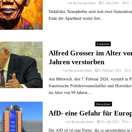
von
the kasaan times
5. Juli 2026
0
Südafrika: Xenophobie setzt sich zwei Generatio
Ende der Apartheid weiter fort...
Frankreich
Alfred Grosser im Alter vo
Jahren verstorben
von
the kasaan times
8. Februar 2024
0
Am Mittwoch, den 7. Februar 2024, verstarb in Pa
französische Politikwissenschaftler und Historike
im Alter von 99 Jahren....
Deutschland
AfD- eine Gefahr für Euro
von
the kasaan times
30. Juli 2023
0
Die AfD ist ist eine Partei, die es unverhohlen in 