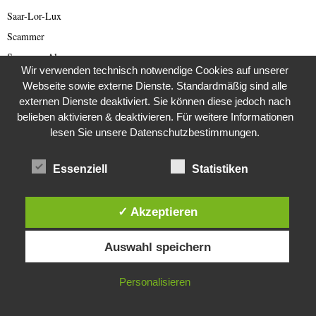
Saar-Lor-Lux
Scammer
Scammer Alarm
Wir verwenden technisch notwendige Cookies auf unserer
Scammer Ticker
Webseite sowie externe Dienste. Standardmäßig sind alle
Schwerpunktthema Wirecard Skandal
externen Dienste deaktiviert. Sie können diese jedoch nach
belieben aktivieren & deaktivieren. Für weitere Informationen
SciFi
lesen Sie unsere Datenschutzbestimmungen.
Sextortion (deutsch)
Sextortion-Scam
Essenziell
Statistiken
Space
Spammer
✓ Akzeptieren
Spanien
Diese Website verwendet Cookies. Durch die weitere Nutzung dieser
Sport
Auswahl speichern
Website stimmst du der Verwendung von Cookies zu.
Südafrika
IN ORDNUNG
Super8
Personalisieren
Syrien