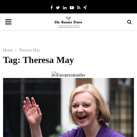
Facebook
Twitter
Linkedin
Youtube
Rss
Xing
PRIMARY
MENU
Home
Theresa May
Tag: Theresa May