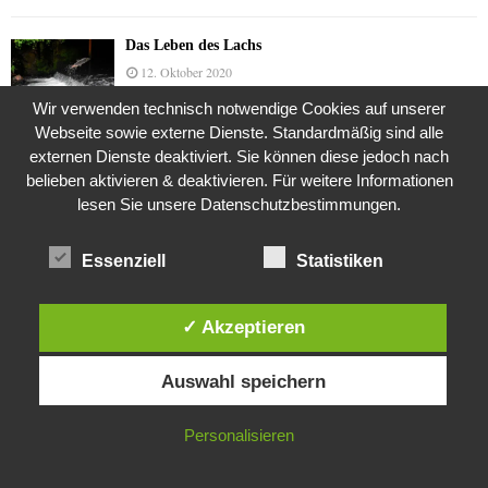
Das Leben des Lachs
12. Oktober 2020
Wir verwenden technisch notwendige Cookies auf unserer
Webseite sowie externe Dienste. Standardmäßig sind alle
externen Dienste deaktiviert. Sie können diese jedoch nach
Die Geschichte der Kubushäuser
belieben aktivieren & deaktivieren. Für weitere Informationen
9. Juli 2018
lesen Sie unsere Datenschutzbestimmungen.
Essenziell
Statistiken
Was ist denn das? -Mars „SOL 735“ Rover Curiosity
24. November 2015
✓ Akzeptieren
Diese Website verwendet Cookies. Durch die weitere Nutzung dieser
Auswahl speichern
Website stimmst du der Verwendung von Cookies zu.
Die Straße radikalisiert jeden Tag ein Stückchen
mehr
26. Oktober 2015
IN ORDNUNG
Personalisieren