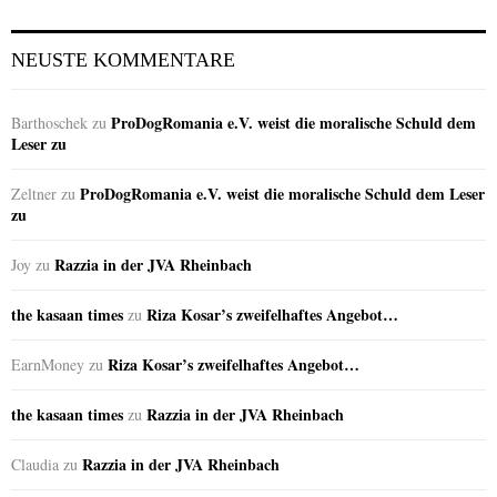
NEUSTE KOMMENTARE
ProDogRomania e.V. weist die moralische Schuld dem
Barthoschek
zu
Leser zu
ProDogRomania e.V. weist die moralische Schuld dem Leser
Zeltner
zu
zu
Razzia in der JVA Rheinbach
Joy
zu
the kasaan times
Riza Kosar’s zweifelhaftes Angebot…
zu
Riza Kosar’s zweifelhaftes Angebot…
EarnMoney
zu
the kasaan times
Razzia in der JVA Rheinbach
zu
Razzia in der JVA Rheinbach
Claudia
zu