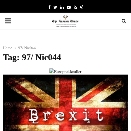
Facebook
Twitter
Linkedin
Youtube
Rss
Xing
PRIMARY
MENU
Home
97/ Nic044
Tag: 97/ Nic044