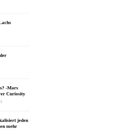
Lachs
 der
as? -Mars
er Curiosity
15
kalisiert jeden
hen mehr