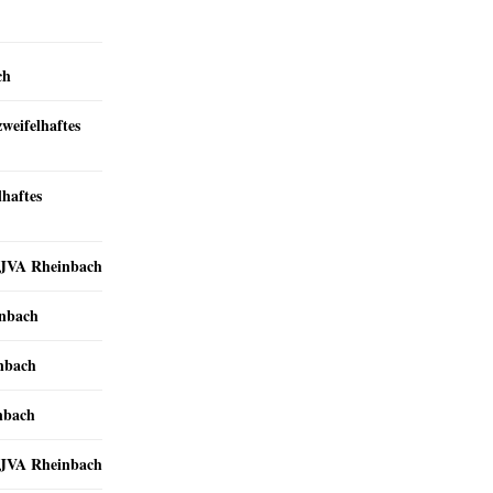
ch
zweifelhaftes
lhaftes
r JVA Rheinbach
inbach
inbach
nbach
r JVA Rheinbach