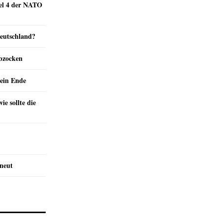
kel 4 der NATO
Deutschland?
abzocken
ein Ende
e sollte die
rneut