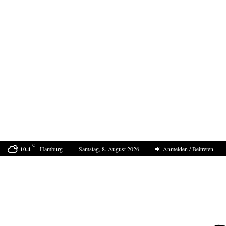
C
Hamburg
Samstag, 8. August 2026
Anmelden / Beitreten
10.4
Bestell-Scam – eine neue Masche