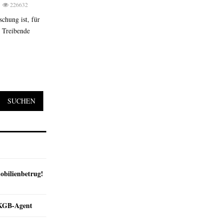
226632
schung ist, für
. Treibende
SUCHEN
obilienbetrug!
e KGB-Agent