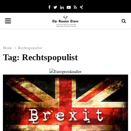
Facebook
Twitter
Linkedin
Youtube
Rss
Xing
PRIMARY
MENU
Home
Rechtspopulist
Tag: Rechtspopulist