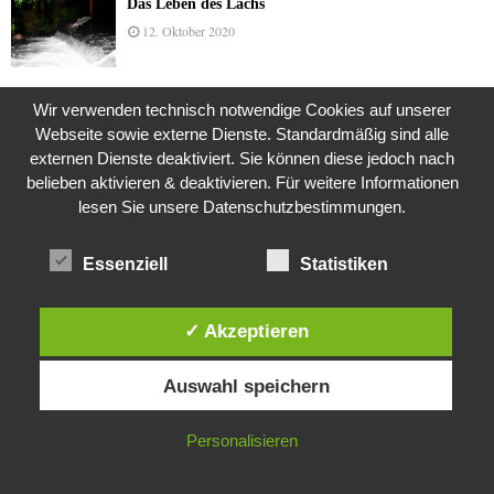
Das Leben des Lachs
12. Oktober 2020
Wir verwenden technisch notwendige Cookies auf unserer
Die Geschichte der Kubushäuser
Webseite sowie externe Dienste. Standardmäßig sind alle
9. Juli 2018
externen Dienste deaktiviert. Sie können diese jedoch nach
belieben aktivieren & deaktivieren. Für weitere Informationen
lesen Sie unsere Datenschutzbestimmungen.
Was ist denn das? -Mars „SOL 735“ Rover Curiosity
24. November 2015
Essenziell
Statistiken
✓ Akzeptieren
Die Straße radikalisiert jeden Tag ein Stückchen
Diese Website verwendet Cookies. Durch die weitere Nutzung dieser
mehr
Auswahl speichern
Website stimmst du der Verwendung von Cookies zu.
26. Oktober 2015
IN ORDNUNG
Personalisieren
Mit S-Elvis in Walle
18. April 2011