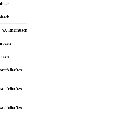
inbach
nbach
r JVA Rheinbach
inbach
nbach
zweifelhaftes
zweifelhaftes
zweifelhaftes