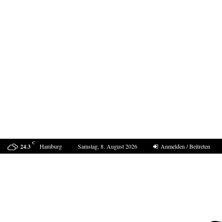
C
Hamburg
Samstag, 8. August 2026
Anmelden / Beitreten
24.3
Mordfall Weimar- 40 Jahre und kein Ende