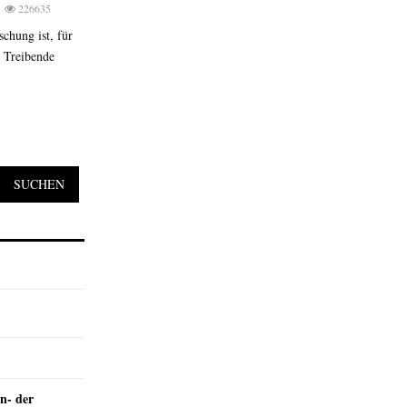
226635
schung ist, für
. Treibende
SUCHEN
n- der