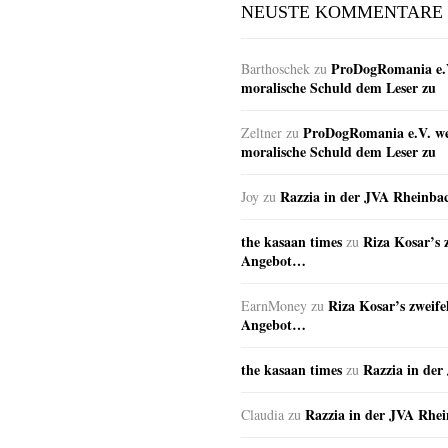
NEUSTE KOMMENTARE
ProDogRomania e.V
Barthoschek
zu
moralische Schuld dem Leser zu
ProDogRomania e.V. wei
Zeltner
zu
moralische Schuld dem Leser zu
Razzia in der JVA Rheinba
Joy
zu
the kasaan times
Riza Kosar’s 
zu
Angebot…
Riza Kosar’s zweife
EarnMoney
zu
Angebot…
the kasaan times
Razzia in de
zu
Razzia in der JVA Rhe
Claudia
zu