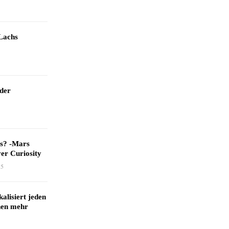
Lachs
 der
as? -Mars
er Curiosity
15
kalisiert jeden
hen mehr