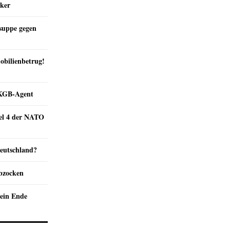
nker
suppe gegen
obilienbetrug!
e KGB-Agent
kel 4 der NATO
Deutschland?
abzocken
ein Ende