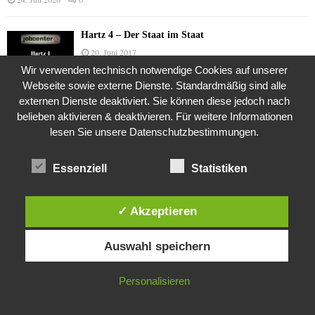
Hartz 4 – Der Staat im Staat
20. Juni 2017
Wir verwenden technisch notwendige Cookies auf unserer
Webseite sowie externe Dienste. Standardmäßig sind alle
externen Dienste deaktiviert. Sie können diese jedoch nach
Das Leben des Lachs
belieben aktivieren & deaktivieren. Für weitere Informationen
12. Oktober 2020
lesen Sie unsere Datenschutzbestimmungen.
Essenziell
Statistiken
Die Geschichte der Kubushäuser
9. Juli 2018
✓ Akzeptieren
Diese Website verwendet Cookies. Durch die weitere Nutzung dieser
Auswahl speichern
Website stimmst du der Verwendung von Cookies zu.
Was ist denn das? -Mars „SOL 735“ Rover Curiosity
24. November 2015
IN ORDNUNG
Personalisieren