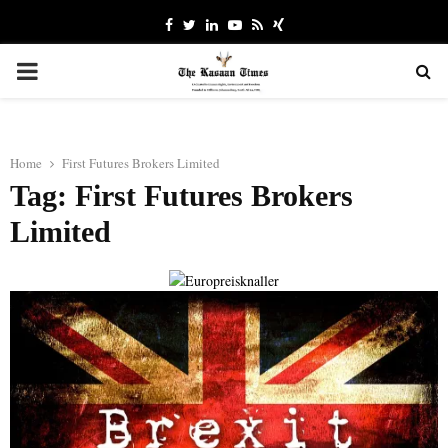
Facebook
Twitter
Linkedin
Youtube
Rss
Xing
PRIMARY
MENU
Home
First Futures Brokers Limited
Tag: First Futures Brokers
Limited