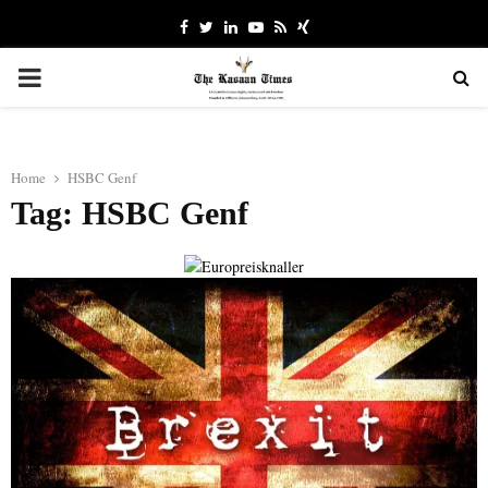
Facebook
Twitter
Linkedin
Youtube
Rss
Xing
PRIMARY
MENU
Home
HSBC Genf
Tag: HSBC Genf