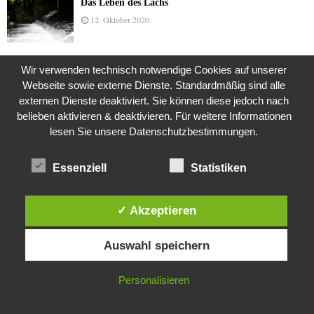
Das Leben des Lachs
12. Oktober 2020
Wir verwenden technisch notwendige Cookies auf unserer
Die Geschichte der Kubushäuser
Webseite sowie externe Dienste. Standardmäßig sind alle
9. Juli 2018
externen Dienste deaktiviert. Sie können diese jedoch nach
belieben aktivieren & deaktivieren. Für weitere Informationen
lesen Sie unsere Datenschutzbestimmungen.
Was ist denn das? -Mars „SOL 735“ Rover Curiosity
24. November 2015
Essenziell
Statistiken
✓ Akzeptieren
Die Straße radikalisiert jeden Tag ein Stückchen
Diese Website verwendet Cookies. Durch die weitere Nutzung dieser
mehr
Auswahl speichern
Website stimmst du der Verwendung von Cookies zu.
26. Oktober 2015
IN ORDNUNG
Personalisieren
Mit S-Elvis in Walle
18. April 2011