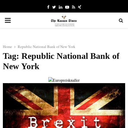
Facebook
Twitter
Linkedin
Youtube
Rss
Xing
PRIMARY
MENU
Home
Republic National Bank of New York
Tag: Republic National Bank of
New York