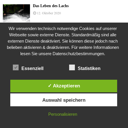
Das Leben des Lachs
12. Oktober 2020
Wir verwenden technisch notwendige Cookies auf unserer
Webseite sowie externe Dienste. Standardmäßig sind alle
Die Geschichte der Kubushäuser
externen Dienste deaktiviert. Sie können diese jedoch nach
9. Juli 2018
belieben aktivieren & deaktivieren. Für weitere Informationen
lesen Sie unsere Datenschutzbestimmungen.
Was ist denn das? -Mars „SOL 735“ Rover Curiosity
Essenziell
Statistiken
24. November 2015
✓ Akzeptieren
Diese Website verwendet Cookies. Durch die weitere Nutzung dieser
Die Straße radikalisiert jeden Tag ein Stückchen
Auswahl speichern
Website stimmst du der Verwendung von Cookies zu.
mehr
26. Oktober 2015
IN ORDNUNG
Personalisieren
Mit S-Elvis in Walle