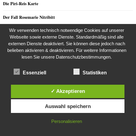
Die Piri-Reis Karte
Der Fall Rosemarie Nitribitt
Wir verwenden technisch notwendige Cookies auf unserer
Das tote Mädchen im Schlossgarten- der ungelöste Mord an Christiane
Junker
Webseite sowie externe Dienste. Standardmäßig sind alle
externen Dienste deaktiviert. Sie können diese jedoch nach
belieben aktivieren & deaktivieren. Für weitere Informationen
lesen Sie unsere Datenschutzbestimmungen.
NEUSTE KOMMENTARE
Essenziell
Statistiken
ProDogRomania e.V. weist die moralische Schuld dem
Doerfner
zu
Leser zu
✓ Akzeptieren
ProDogRomania e.V. weist die moralische Schuld dem
Scheffler
zu
Diese Website verwendet Cookies. Durch die weitere Nutzung dieser
Leser zu
Auswahl speichern
Website stimmst du der Verwendung von Cookies zu.
ProDogRomania e.V. weist die moralische Schuld dem
Lindemann
zu
IN ORDNUNG
Leser zu
Personalisieren
ProDogRomania e.V. weist die moralische Schuld dem
Barthoschek
zu