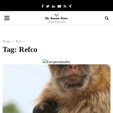
Facebook
Twitter
Linkedin
Youtube
Rss
Xing
PRIMARY
MENU
Home
Refco
Tag: Refco