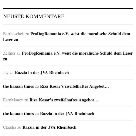
NEUSTE KOMMENTARE
ProDogRomania e.V. weist die moralische Schuld dem
Barthoschek
zu
Leser zu
ProDogRomania e.V. weist die moralische Schuld dem Leser
Zeltner
zu
zu
Razzia in der JVA Rheinbach
Joy
zu
the kasaan times
Riza Kosar’s zweifelhaftes Angebot…
zu
Riza Kosar’s zweifelhaftes Angebot…
EarnMoney
zu
the kasaan times
Razzia in der JVA Rheinbach
zu
Razzia in der JVA Rheinbach
Claudia
zu