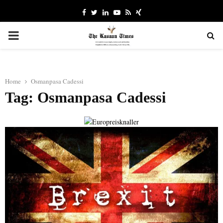
Facebook
Twitter
Linkedin
Youtube
Rss
Xing
PRIMARY
MENU
Home
Osmanpasa Cadessi
Tag: Osmanpasa Cadessi