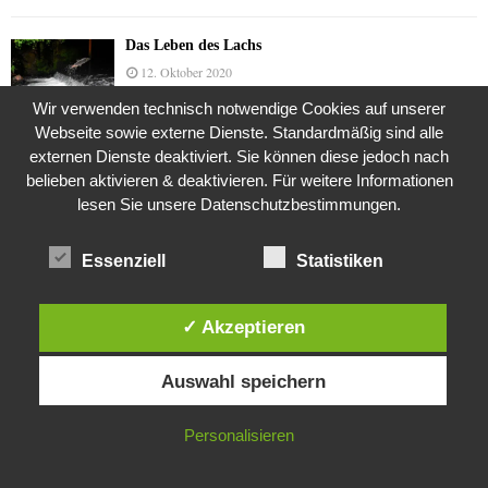
Das Leben des Lachs
12. Oktober 2020
Wir verwenden technisch notwendige Cookies auf unserer
Webseite sowie externe Dienste. Standardmäßig sind alle
externen Dienste deaktiviert. Sie können diese jedoch nach
Die Geschichte der Kubushäuser
belieben aktivieren & deaktivieren. Für weitere Informationen
9. Juli 2018
lesen Sie unsere Datenschutzbestimmungen.
Essenziell
Statistiken
Was ist denn das? -Mars „SOL 735“ Rover Curiosity
24. November 2015
✓ Akzeptieren
Diese Website verwendet Cookies. Durch die weitere Nutzung dieser
Auswahl speichern
Website stimmst du der Verwendung von Cookies zu.
Die Straße radikalisiert jeden Tag ein Stückchen
mehr
26. Oktober 2015
IN ORDNUNG
Personalisieren