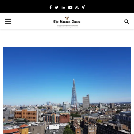
Facebook
Twitter
Linkedin
Youtube
Rss
Xing
PRIMARY
MENU