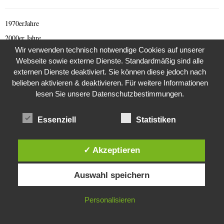
1970erJahre
2000er Jahre
Wir verwenden technisch notwendige Cookies auf unserer
419 er Scam (deutsch)
Webseite sowie externe Dienste. Standardmäßig sind alle
419 Scam (English)
externen Dienste deaktiviert. Sie können diese jedoch nach
Afghanistan
belieben aktivieren & deaktivieren. Für weitere Informationen
lesen Sie unsere Datenschutzbestimmungen.
Afrika
Allgemeine Nachrichten
Essenziell
Statistiken
Animal Scam
Antarktis
✓ Akzeptieren
Arabischer Frühling
Diese Website verwendet Cookies. Durch die weitere Nutzung dieser
Archäologie
Auswahl speichern
Website stimmst du der Verwendung von Cookies zu.
Architektur
Archiv 1980 er
IN ORDNUNG
Personalisieren
Archiv 1990 er