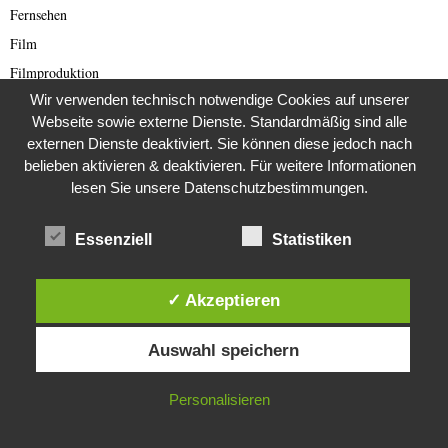
Fernsehen
Film
Filmproduktion
Wir verwenden technisch notwendige Cookies auf unserer
Fledermäuse
Webseite sowie externe Dienste. Standardmäßig sind alle
Flora und Fauna
externen Dienste deaktiviert. Sie können diese jedoch nach
Flüchtlinge
belieben aktivieren & deaktivieren. Für weitere Informationen
lesen Sie unsere Datenschutzbestimmungen.
Frankreich
Französische Artikel
Essenziell
Statistiken
Frauen
Gastartikel
✓ Akzeptieren
Geschichte
Diese Website verwendet Cookies. Durch die weitere Nutzung dieser
Gesundheit
Auswahl speichern
Website stimmst du der Verwendung von Cookies zu.
Gesundheit, Reisen und Herbergen
Glauben und Kirche
IN ORDNUNG
Personalisieren
Griechenland