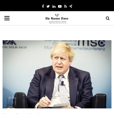
Facebook
Twitter
Linkedin
Youtube
Rss
Xing
PRIMARY
MENU