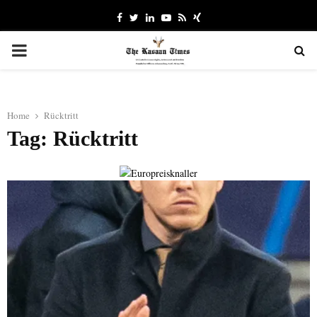
Facebook
Twitter
Linkedin
Youtube
Rss
Xing
PRIMARY
MENU
Home
Rücktritt
Tag: Rücktritt