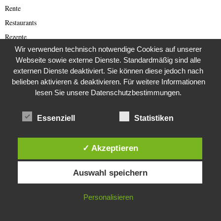
Rente
Restaurants
Rezepte
Wir verwenden technisch notwendige Cookies auf unserer
Romance Scam (Deutsch)
Webseite sowie externe Dienste. Standardmäßig sind alle
Romance Scamming
externen Dienste deaktiviert. Sie können diese jedoch nach
Rote Armee Fraktion
belieben aktivieren & deaktivieren. Für weitere Informationen
lesen Sie unsere Datenschutzbestimmungen.
Rund ums Buch
Russland
Essenziell
Statistiken
Saar-Lor-Lux
Scammer
✓ Akzeptieren
Scammer Alarm
Diese Website verwendet Cookies. Durch die weitere Nutzung dieser
Scammer Ticker
Auswahl speichern
Website stimmst du der Verwendung von Cookies zu.
Schwerpunktthema Wirecard Skandal
SciFi
IN ORDNUNG
Personalisieren
Sextortion (deutsch)