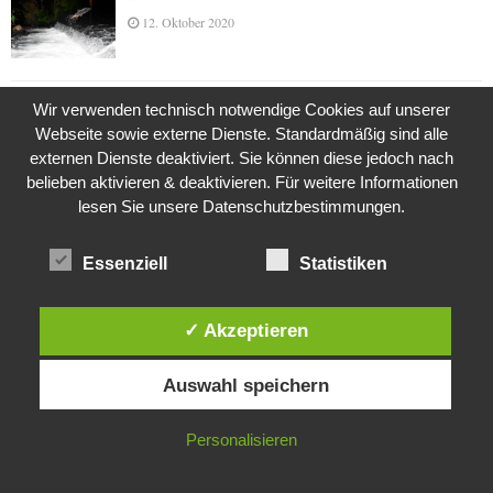
12. Oktober 2020
Wir verwenden technisch notwendige Cookies auf unserer
Die Geschichte der Kubushäuser
Webseite sowie externe Dienste. Standardmäßig sind alle
9. Juli 2018
externen Dienste deaktiviert. Sie können diese jedoch nach
belieben aktivieren & deaktivieren. Für weitere Informationen
lesen Sie unsere Datenschutzbestimmungen.
Was ist denn das? -Mars „SOL 735“ Rover Curiosity
24. November 2015
Essenziell
Statistiken
✓ Akzeptieren
Die Brexit-Lüge (1/8 Teil)
Diese Website verwendet Cookies. Durch die weitere Nutzung dieser
3. November 2019
Auswahl speichern
Website stimmst du der Verwendung von Cookies zu.
IN ORDNUNG
Personalisieren
Die Straße radikalisiert jeden Tag ein Stückchen
mehr