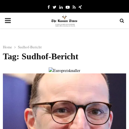
Facebook
Twitter
Linkedin
Youtube
Rss
Xing
PRIMARY
MENU
Home
Sudhof-Bericht
Tag: Sudhof-Bericht